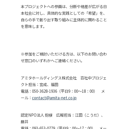
本プロジェクトへの参画は、分断や格差が広がる日
本社会に対し、具体的な実践としての「希望」を、
自らの手で創り出す取り組みに主体的に関わること
を意味します。
※参加をご検討いただける方は、以下のお問い合わ
せ窓口のいずれかへご連絡ください。
アミタホールディングス株式会社 百社中プロジェ
クト担当：宮成、福田
電話：050-3628-1936（平日9：00～18：00） メ
ール：
contact@amita-net.co.jp
認定
NPO
法人 抱樸 広報担当：江田（こうだ）、
藤井
電話：093-653-0779（平日9：00～17：00） メー