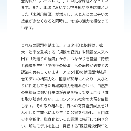
会的孤立（ホームレス）」が深刻な課題となってい
ます。また、地域においては空き地や空き店舗とい
った「未利用資源」が増大し、人と人との出会いの
接点が少なくなると同時に、地域の活力を損なって
います。
これらの課題を踏まえ、アミタ
HD
と抱樸は、拡
大・効率を重視する「規模の経済」や問題を未来へ
回す「先送りの経済」から、つながりを基盤に持続
と循環を生む「関係性の経済」への転換が必要との
認識を共有しています。アミタ
HD
の循環型地域運
営モデルの構築力と、抱樸が38年にわたり一人ひと
りに伴走してきた現場実践力を組み合わせ、自然界
の生態系に倣い各主体が役割を持って支え合う「誰
も取り残されない」エコシステム社会の実現を目指
します。その取り組みを、日本の高度経済成長をけ
ん引した工業化により生じた公害を克服し、人口減
少や高齢化、単身化といった課題に先行して向き合
い、解決モデルを創出・発信する"課題解決都市"と