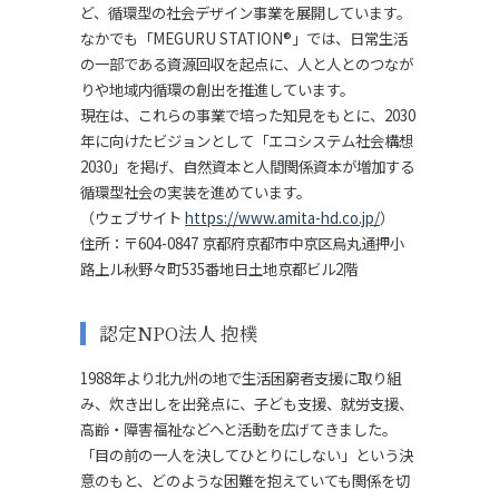
ど、循環型の社会デザイン事業を展開しています。
なかでも「
MEGURU STATION
®」では、日常生活
の一部である資源回収を起点に、人と人とのつなが
りや地域内循環の創出を推進しています。
現在は、これらの事業で培った知見をもとに、2030
年に向けたビジョンとして「エコシステム社会構想
2030」を掲げ、自然資本と人間関係資本が増加する
循環型社会の実装を進めています。
（ウェブサイト
https://www.amita-hd.co.jp/
）
住所：〒604-0847 京都府京都市中京区烏丸通押小
路上ル秋野々町535番地日土地京都ビル2階
認定
NPO
法人 抱樸
1988年より北九州の地で生活困窮者支援に取り組
み、炊き出しを出発点に、子ども支援、就労支援、
高齢・障害福祉などへと活動を広げてきました。
「目の前の一人を決してひとりにしない」という決
意のもと、どのような困難を抱えていても関係を切