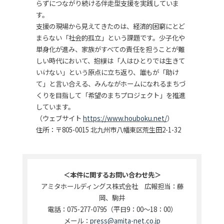
らずにつながり続ける伴走型支援を実践していま
す。
支援の現場から見えてきたのは、経済的困窮にとど
まらない「社会的孤立」という課題です。少子化や
単身化が進み、家族がすべての責任を担うことが難
しい時代において、抱樸は「人はひとりでは生きて
いけない」という原点に立ち返り、誰もが「助け
て」と言い合える、みんながホームになれるまちづ
くりを目指して「希望のまちプロジェクト」を推進
しています。
（ウェブサイト
https://www.houboku.net/
）
住所：〒805-0015 北九州市八幡東区荒生田2-1-32
＜本件に関するお問い合わせ先＞
アミタホールディングス株式会社 広報担当：藤
岡、駒井
電話：075-277-0795（平日9：00～18：00）
メール：
press@amita-net.co.jp