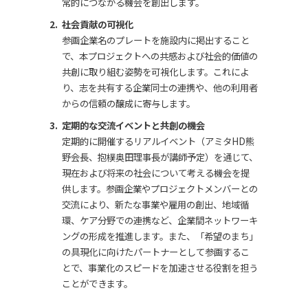
常的につながる機会を創出します。
社会貢献の可視化
参画企業名のプレートを施設内に掲出すること
で、本プロジェクトへの共感および社会的価値の
共創に取り組む姿勢を可視化します。これによ
り、志を共有する企業同士の連携や、他の利用者
からの信頼の醸成に寄与します。
定期的な交流イベントと共創の機会
定期的に開催するリアルイベント（アミタ
HD
熊
野会長、抱樸奥田理事長が講師予定）を通じて、
現在および将来の社会について考える機会を提
供します。参画企業やプロジェクトメンバーとの
交流により、新たな事業や雇用の創出、地域循
環、ケア分野での連携など、企業間ネットワーキ
ングの形成を推進します。また、「希望のまち」
の具現化に向けたパートナーとして参画するこ
とで、事業化のスピードを加速させる役割を担う
ことができます。