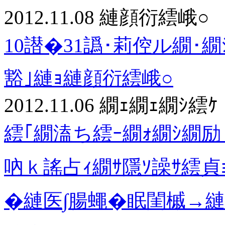
2012.11.08
縺顔衍繧峨○
10譛�31譌･莉倥ル繝･繝ｼ
豁｣縺ｮ縺顔衍繧峨○
2012.11.06
繝ｪ繝ｪ繝ｼ繧ｹ
繧｢繝溘ち繧ｰ繝ｫ繝ｼ繝励
吶ｋ謠占ｨ繝ｻ隱ｿ譟ｻ繧
�縺医∫腸蠅�眠閨槭→縺