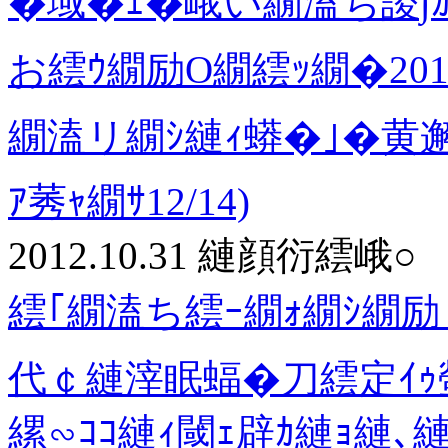
�域�ｪ�峨い繝溘ち謖∫ｶ
お繧ｳ繝励Ο繝繧ｯ繝�20
繝溘リ繝ｼ縺ｨ蟒�｣�黄邂
ｱ莠ｬ繝ｻ12/14)
2012.10.31
縺顔衍繧峨○
繧｢繝溘ち繧ｰ繝ｫ繝ｼ繝励
代￠縺滓眠蝠�刀繧定ｲｩ螢
縲∽ｺｺ縺ｨ閾ｪ辟ｶ縺ｮ縺