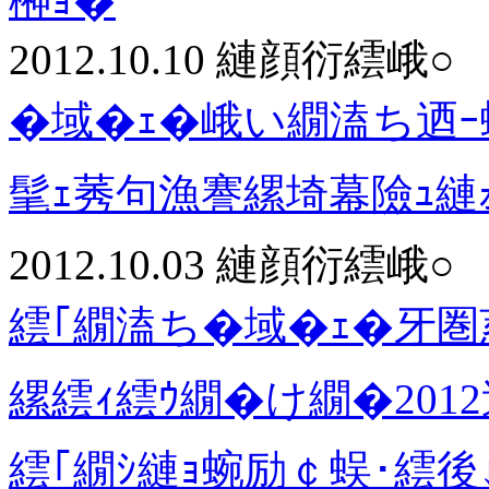
榊ｮ�
2012.10.10
縺顔衍繧峨○
�域�ｪ�峨い繝溘ち迺ｰ蠅
髦ｪ莠句漁謇縲埼幕險ｭ縺
2012.10.03
縺顔衍繧峨○
繧｢繝溘ち�域�ｪ�牙圏荵
縲繧ｨ繧ｳ繝�け繝�20
繧｢繝ｼ縺ｮ蜿励￠蜈･繧後