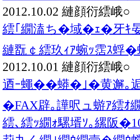
2012.10.02
縺顔衍繧峨○
繧｢繝溘ち�域�ｪ�牙ｷ晏ｴ
縺翫￠繧玖ｨｱ蜿ｯ霑ｽ蜉
2012.10.01
縺顔衍繧峨○
迺ｰ蠅��蟒�｣�黄邂｡逅
�FAX辟｡譁呎ュ蝣ｱ繧ｵ繝
繧､繧ｯ繝ｫ騾壻ｿ｡縲阪�1