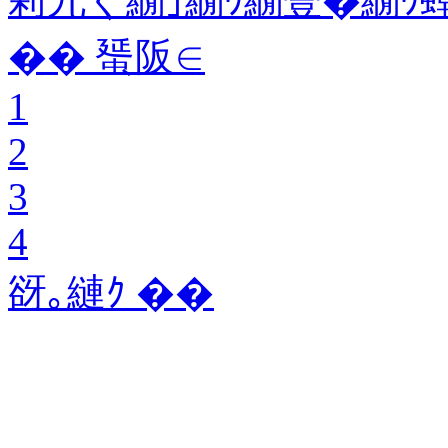
莉九く繝｣繝ｳ繝壹�繝ｳ
�� 蜑阪∈
1
2
3
4
谺｡縺ｸ ��