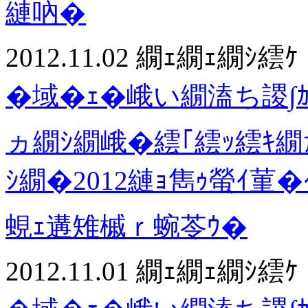
縺吶�
2012.11.02
繝ｪ繝ｪ繝ｼ繧ｹ
�域�ｪ�峨い繝溘ち謖∫ｶ
ヵ繝ｼ繝峨�繧｢繧ｯ繧ｷ繝
ｼ繝�2012縺ｮ雋ｩ螢ｲ菫�
蜆ｪ遘雉槭ｒ蜿苓ｳ�
2012.11.01
繝ｪ繝ｪ繝ｼ繧ｹ