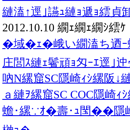
縺溘↑逕｣讌ｭ縺ｮ遞ｮ繧貞
2012.10.10
繝ｪ繝ｪ繝ｼ繧ｹ
�域�ｪ�峨い繝溘ち迺ｰ蠅
庄閭ｽ縺ｪ鬢頑ｮ匁ｰｴ逕｣迚
吶Ν縲窟SC隱崎ｨｼ縲阪↓
ａ縺ｦ縲窟SC COC隱崎ｨ
蟾･縲∵ｵ�壽･ｭ閠��