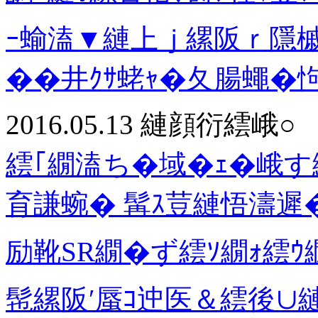
ｰ蝓溘▼縺上ｊ縲阪ｒ隱槭
��井ｸｻ蛯ｬ�夂腸蠅�怐
2016.05.13
縺顔衍繧峨○
繧｢繝溘ち�域�ｪ�峨す繝
育謙蜿� 髯ｽ荳縺悟濤遲
励靴SR繝�ず繧ｿ繝ｫ繧ｳ
髢縲阪′蜃ｺ迚医＆繧後∪