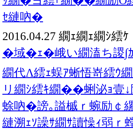
ｻ繝�ヨ繧｢繝��繝励Ο
ｾ縺吶�
2016.04.27
繝ｪ繝ｪ繝ｼ繧ｹ
�域�ｪ�峨い繝溘ち謖∫ｶ
繝代Λ繧ｪ蜈ｱ蜥悟嵜繧ｳ
リ繝ｼ繧ｷ繝��蜊泌ｮ壹↓
蜍吶�謗｡謚槭ｒ蜿励￠縲
縺溯ｪｿ譟ｻ繝ｻ讀懆ｨ弱ｒ