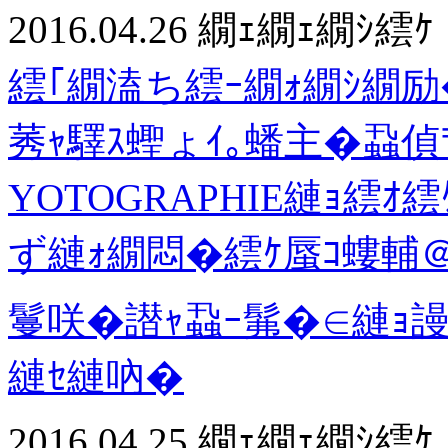
2016.04.26
繝ｪ繝ｪ繝ｼ繧ｹ
繧｢繝溘ち繧ｰ繝ｫ繝ｼ繝励
莠ｬ驛ｽ蟶ょｲ｡蟠主�蝨
YOTOGRAPHIE縺ｮ繧
ず縺ｫ繝悶�繧ｹ蜃ｺ螻輔＠
鬘咲�譛ｬ蝨ｰ髴�∈縺ｮ
縺ｾ縺吶�
2016.04.25
繝ｪ繝ｪ繝ｼ繧ｹ