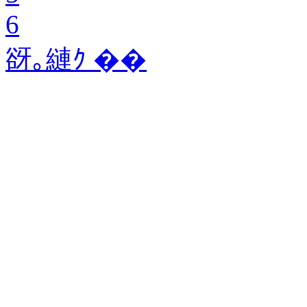
6
谺｡縺ｸ ��