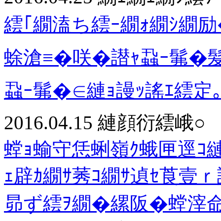
繧｢繝溘ち繧ｰ繝ｫ繝ｼ繝励
蜍滄≡�咲�譛ｬ蝨ｰ髴�髪
蝨ｰ髴�∈縺ｮ謾ｯ謠ｴ繧定
2016.04.15
縺顔衍繧峨○
螳ｮ蝓守恁蜊嶺ｸ蛾匣逕ｺ
ｪ辟ｶ繝ｻ莠ｺ繝ｻ遉ｾ莨壹
昴ず繧ｦ繝�縲阪�螳滓