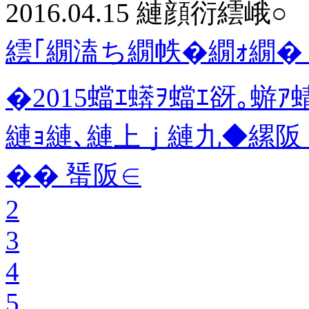
2016.04.15
縺顔衍繧峨○
繧｢繝溘ち繝帙�繝ｫ繝�ぅ
�2015蟷ｴ蠎ｦ蟷ｴ谺｡
縺ｮ縺､縺上ｊ縺九◆縲阪
�� 蜑阪∈
2
3
4
5