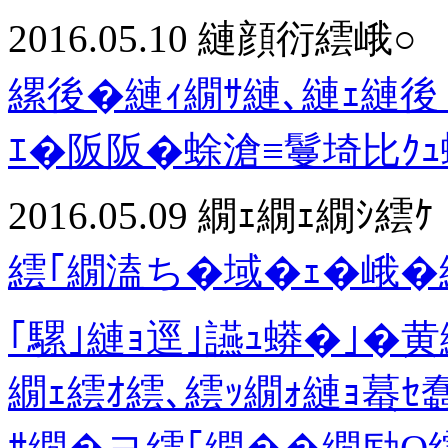
2016.05.10
縺顔衍繧峨○
縲後�縺ｨ繝ｻ縺､縺ｪ縺
ｴ�阪阪�蜍滄≡鬘埼比ｸ
2016.05.09
繝ｪ繝ｪ繝ｼ繧ｹ
繧｢繝溘ち�域�ｪ�峨�
｢騾｣縺ｮ逕｣讌ｭ蟒�｣�
繝ｪ繧ｵ繧､繧ｯ繝ｫ縺ｮ蟇