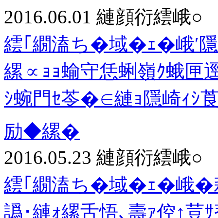
2016.06.01
縺顔衍繧峨○
繧｢繝溘ち�域�ｪ�峨′隱
縲∝ｮｮ蝓守恁蜊嶺ｸ蛾匣逕
ｼ蜿門ｾ苓�∈縺ｮ隱崎ｨ
励◆縲�
2016.05.23
縺顔衍繧峨○
繧｢繝溘ち�域�ｪ�峨�莉
譌･縺ｫ縲舌悟､壽ｧ倥↑荳