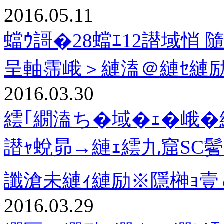
2016.05.11
蟷ｳ謌�28蟷ｴ12譛域悄 
呈軸霈峨＞縺溘＠縺ｾ縺
2016.03.30
繧｢繝溘ち�域�ｪ�峨�縲
譛ｬ蛻昴→縺ｪ繧九窟SC
讖滄未縺ｨ縺励※隱榊ｮ
2016.03.29