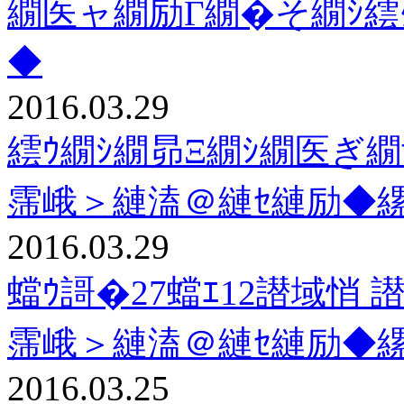
繝医ャ繝励Γ繝�そ繝ｼ繧
◆
2016.03.29
繧ｳ繝ｼ繝昴Ξ繝ｼ繝医ぎ
霈峨＞縺溘＠縺ｾ縺励◆
2016.03.29
蟷ｳ謌�27蟷ｴ12譛域悄 
霈峨＞縺溘＠縺ｾ縺励◆
2016.03.25