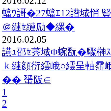
2016.02.12
蟷ｳ謌�27蟷ｴ12譛域悄
＠縺ｾ縺励◆縲�
2016.02.05
讌ｭ邵ｾ莠域Φ蜿翫�驟榊ｽ
ｋ縺顔衍繧峨○繧呈軸霈
�� 蜑阪∈
1
2