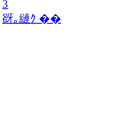
3
谺｡縺ｸ ��