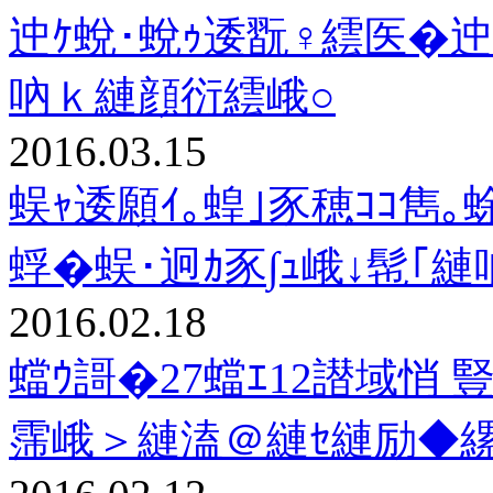
迚ｹ蛻･蛻ｩ逶翫♀繧医�迚
吶ｋ縺顔衍繧峨○
2016.03.15
蜈ｬ逶願ｲ｡蝗｣豕穂ｺｺ雋｡
蜉�蜈･迥ｶ豕∫ｭ峨↓髢｢
2016.02.18
蟷ｳ謌�27蟷ｴ12譛域悄 
霈峨＞縺溘＠縺ｾ縺励◆