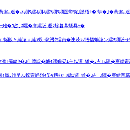
邂｡逅�さ繝ｳ繧ｵ繝ｫ繧ｿ繝ｳ繝医蝣蜿｣譏梧ｾ�′蟒�｣�黄邂｡
雉�ｺ占｣ｽ騾�謇縲阪′遞ｼ蜍暮幕蟋具ｼ�
溘〒蜒阪￥縺溘ａ縺ｮ蜈･髢譖ｸ繧貞�迚茨ｼ√悟慍蝓溘ン繧ｸ繝阪
ｰ縺溘↑蜀崎ｳ�ｺ仙喧諡�轤ｹ縲蟾晏ｴ主ｾｪ迺ｰ雉�ｺ占｣ｽ騾�謇繧
ｲ蜃ｺ繧呈ｱｺ螳壹蛹嶺ｹ晏ｷ槫ｸゅ↓蠕ｪ迺ｰ雉�ｺ占｣ｽ騾�謇繧帝