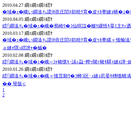
2010.04.27
繝ｪ繝ｪ繝ｼ繧ｹ
�域�ｪ�峨い繝溘ち謖∫ｶ壼庄閭ｽ邨梧ｸ育�皮ｩｶ謇縺ｮ蟒�｣�黄
2010.04.05
繝ｪ繝ｪ繝ｼ繧ｹ
繧｢繝溘ち�域�ｪ�峨�蜀崎ｳ�ｺ仙喧諡�轤ｹ縲悟ｷ晏ｴ主ｾｪ迺ｰ
2010.03.17
繝ｪ繝ｪ繝ｼ繧ｹ
�域�ｪ�峨い繝溘ち謖∫ｶ壼庄閭ｽ邨梧ｸ育�皮ｩｶ謇縲∝慍蝓
ａ縺ｫ隱ｭ繧譛ｬ�槭�
2010.02.08
繝ｪ繝ｪ繝ｼ繧ｹ
繧｢繝溘ち�域�ｪ�峨∽ｺｬ豬懷ｷ･讌ｭ蝨ｰ蟶ｯ閾ｨ豬ｷ驛ｨ縺ｫ譁
2010.01.26
繝ｪ繝ｪ繝ｼ繧ｹ
繧｢繝溘ち�域�ｪ�峨∝慍荳願ｳ�ｺ蝉ｺ区･ｭ縺ｮ荵晏ｷ槫慍蛹ｺ騾
�� 蜑阪∈
1
2