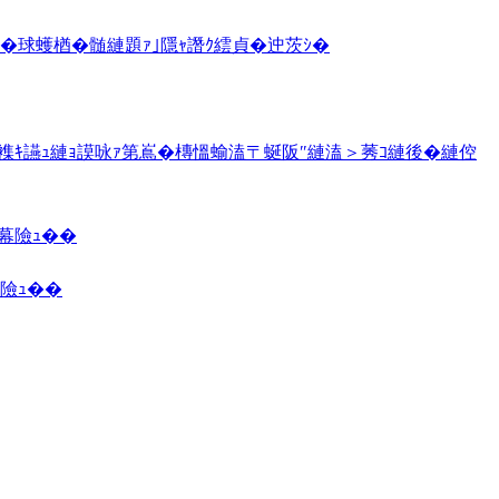
逅�球蠖楢�髄縺題ｧ｣隱ｬ譖ｸ繧貞�迚茨ｼ�
せ襍ｷ讌ｭ縺ｮ謨咏ｧ第嶌�槫慍蝓溘〒蜒阪″縺溘＞莠ｺ縺後�縺倥
帝幕險ｭ��
幕險ｭ��