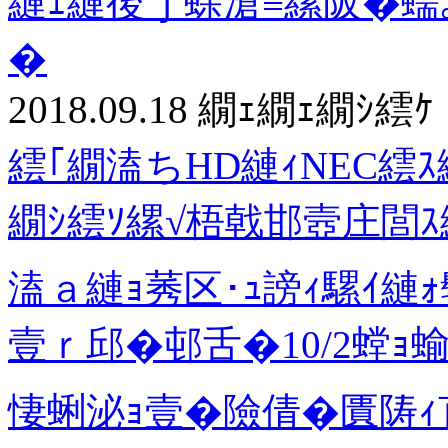
縺ｪ縺後ｊ蜍滄≡縲阪�蠕
�
2018.09.18
繝ｪ繝ｪ繝ｼ繧ｹ
繧｢繝溘ちHD縺ｨNEC繧ｽ
繝ｼ繧ｿ縲√梧戟邯壼庄閭
溘ａ縺ｮ莠区･ｭ謗ｨ騾ｲ縺
壹ｒ邱�邨舌�10/2螳
悽蜊泌ｮ壹�險倩�匱陦ｨ