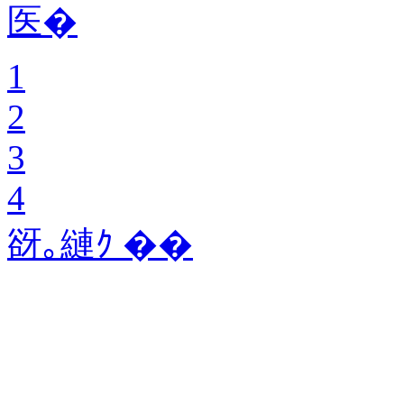
医�
1
2
3
4
谺｡縺ｸ ��