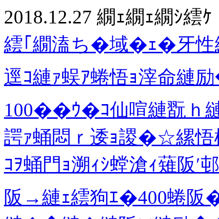
2018.12.27
繝ｪ繝ｪ繝ｼ繧ｹ
繧｢繝溘ち�域�ｪ�牙性繧
逕ｺ縺ｧ蜈ｱ蜷悟ｮ滓命縺励
100��ｳ�ｺ仙喧縺翫ｈ
諤ｧ蛹悶ｒ逶ｮ謖�☆縲悟桁
ｺｦ蛹門ｮ溯ｨｼ螳滄ｨ薙阪
阪→縺ｪ繧狗ｴ�400蜷阪