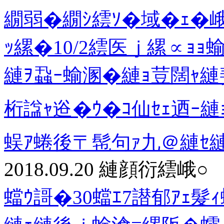
繝弱�繝ｼ繧ｿ�域�ｪ�
ｯ縲�10/2繧医ｊ縲∝ｮ
縺ｦ蝨ｰ蝓溷�縺ｮ荳闊ｬ
桁諡ｬ逧�ｳ�ｺ仙ｾｪ迺ｰ縺
蜈ｱ蜷後〒髢句ｧ九＠縺ｾ
2018.09.20
縺顔衍繧峨○
蟷ｳ謌�30蟷ｴ7譛郁ｱｪ髮