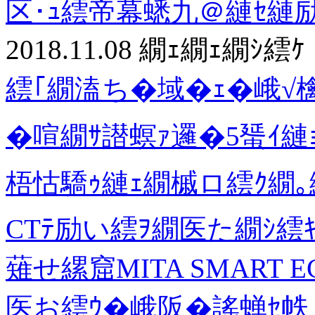
区･ｭ繧帝幕蟋九＠縺ｾ縺
2018.11.08
繝ｪ繝ｪ繝ｼ繧ｹ
繧｢繝溘ち�域�ｪ�峨√
�喧繝ｻ譛螟ｧ邏�5蜑ｲ
梧怙驕ｩ縺ｪ繝槭ロ繧ｸ繝｡
CTﾃ励い繧ｦ繝医た繝ｼ繧
薙せ縲窟MITA SMART
医お繧ｳ�峨阪�謠蝉ｾ帙