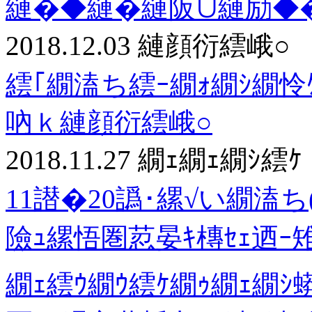
縺�◆縺�縺阪∪縺励◆
2018.12.03
縺顔衍繧峨○
繧｢繝溘ち繧ｰ繝ｫ繝ｼ繝怜
吶ｋ縺顔衍繧峨○
2018.11.27
繝ｪ繝ｪ繝ｼ繧ｹ
11譛�20譌･縲√い繝溘ち(
險ｭ縲悟圏荵晏ｷ槫ｾｪ迺ｰ雉
繝ｪ繧ｳ繝ｳ繧ｹ繝ｩ繝ｪ繝ｼ