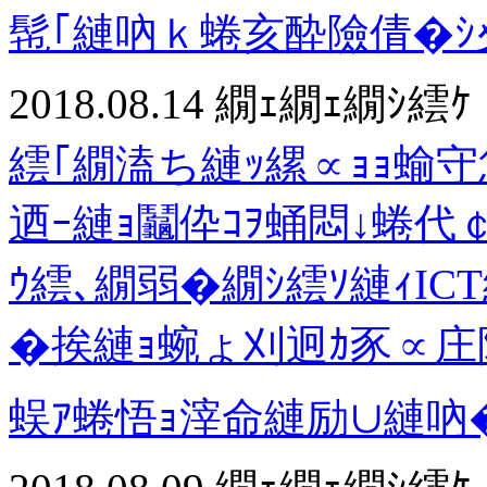
髢｢縺吶ｋ蜷亥酔險倩�ｼ
2018.08.14
繝ｪ繝ｪ繝ｼ繧ｹ
繧｢繝溘ち縺ｯ縲∝ｮｮ蝓守
迺ｰ縺ｮ鬮伜ｺｦ蛹悶↓蜷代￠
ｳ繧､繝弱�繝ｼ繧ｿ縺ｨI
�挨縺ｮ蜿ょ刈迥ｶ豕∝庄隕
蜈ｱ蜷悟ｮ滓命縺励∪縺吶