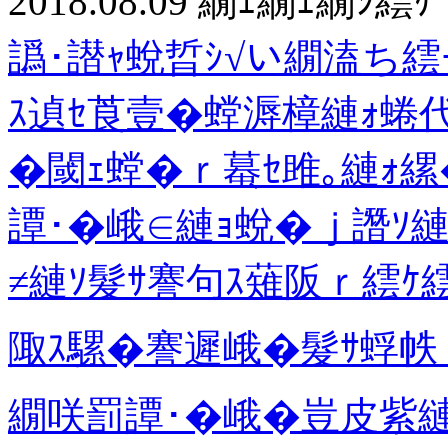
2018.08.09
繝ｪ繝ｪ繝ｼ繧ｹ
譌･譛ｬ蛻晢ｼ√い繝溘ち
ｽ遉ｾ莨壹�螳溽樟縺ｫ蜷代
�閾ｪ螳�ｒ蟇ｾ雎｡縺ｫ縲
譚･�峨∈縺ｮ蛻�ｊ譖ｿ
≠縺ｿ髮ｻ謇句ｽ薙阪ｒ繧ｹ
陬ｽ騾�謇遲峨�髮ｻ蜉帙
繝咲罰譚･�峨�豈皮紫縺