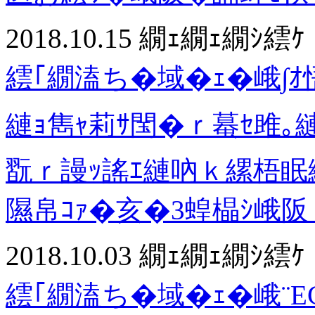
2018.10.15
繝ｪ繝ｪ繝ｼ繧ｹ
繧｢繝溘ち�域�ｪ�峨∫
縺ｮ雋ｬ莉ｻ閠�ｒ蟇ｾ雎｡縺ｫ
翫ｒ謾ｯ謠ｴ縺吶ｋ縲梧眠縺
隰帛ｺｧ�亥�3蝗橸ｼ峨
2018.10.03
繝ｪ繝ｪ繝ｼ繧ｹ
繧｢繝溘ち�域�ｪ�峨¨E