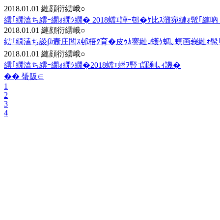
2018.01.01
縺顔衍繧峨○
繧｢繝溘ち繧ｰ繝ｫ繝ｼ繝� 2018蟷ｴ譁ｰ邨�ｹ比ｽ灘宛縺ｫ髢｢縺
2018.01.01
縺顔衍繧峨○
繧｢繝溘ち謖∫ｶ壼庄閭ｽ邨梧ｸ育�皮ｩｶ謇縺ｮ蠖ｹ蜩｡螟画峩縺ｫ
2018.01.01
縺顔衍繧峨○
繧｢繝溘ち繧ｰ繝ｫ繝ｼ繝�2018蟷ｴ蠎ｦ豎ｺ諢剰｡ｨ譏�
�� 蜑阪∈
1
2
3
4