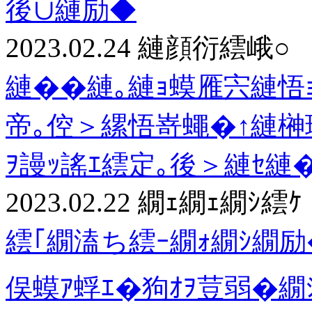
後∪縺励◆
2023.02.24
縺顔衍繧峨○
縺��縺｡縺ｮ蟆雁宍縺悟
帝｡倥＞縲悟嵜蠅�↑縺榊
ｦ謾ｯ謠ｴ繧定｡後＞縺ｾ縺
2023.02.22
繝ｪ繝ｪ繝ｼ繧ｹ
繧｢繝溘ち繧ｰ繝ｫ繝ｼ繝励�
俣蟆ｱ蜉ｴ�狗ｵｦ荳弱�繝