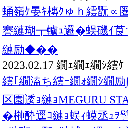
蛹嶺ｹ晏ｷ槫ｸゅｈ繧翫∝圏
謇縺瑚┳轤ｭ邏�蜈磯ｲ
縺励◆��
2023.02.17
繝ｪ繝ｪ繝ｼ繧ｹ
繧｢繝溘ち繧ｰ繝ｫ繝ｼ繝励∫
区園逶ｮ縺ｮMEGURU STA
�榊酔逕ｺ縺ｮ蜈ｨ蟆丞ｭｦ譬｡