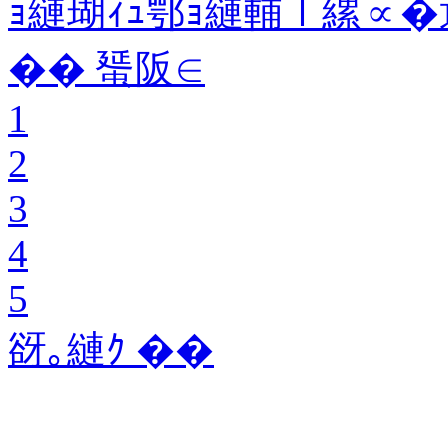
ｮ縺瑚ｨｭ鄂ｮ縺輔ｌ縲∝�
�� 蜑阪∈
1
2
3
4
5
谺｡縺ｸ ��