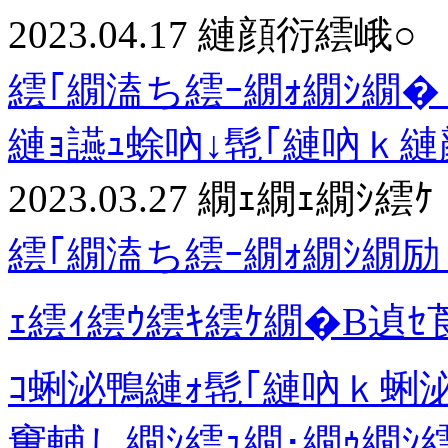
2023.04.17
縺顔衍繧峨○
繧｢繝溘ち繧ｰ繝ｫ繝ｼ繝� 
縺ｮ讌ｭ蜍吶↓髢｢縺吶ｋ
2023.03.27
繝ｪ繝ｪ繝ｼ繧ｹ
繧｢繝溘ち繧ｰ繝ｫ繝ｼ繝
ｪ繧ｨ繧ｳ繧ｷ繧ｹ繝�Β遉
ｺ蜊泌鴨縺ｫ髢｢縺吶ｋ蜊
窶輔し繝ｼ繧ｭ繝･繝ｩ繝ｼ