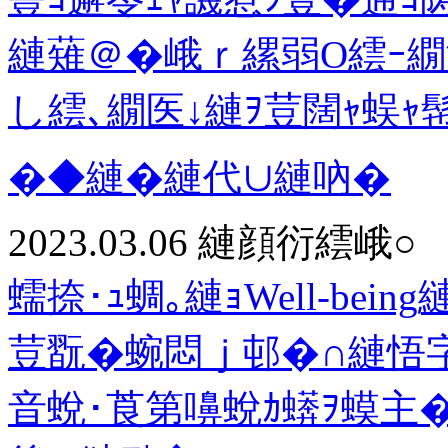
縺薙＠�峨ｒ縲弱Ο繧ｰ繝
し繧､繝医↓縺ｦ荳闊ｬ蜈
�◆縺�縺代∪縺吶�
2023.03.06
縺顔衍繧峨○
蠕捺･ｭ蜩｡縺ｮWell-be
荳翫�蜿悶ｊ邨�∩縺悟
音蛻･莨第嚊蛻ｶ蠎ｦ蟆主