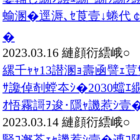
蝓溷�逕溽､ｾ莨壹↓蜷代
�
2023.03.16
縺顔衍繧峨○
縲千ｬｬ13譛溷ｮ壽凾譬ｪ
ｻ讒倬剞螳夲ｼ�2030蟷
ｵ悟霧謌ｦ逡･隱ｬ譏惹ｼ壹
2023.03.14
縺顔衍繧峨○
豎ｺ邂苓ｪｬ譏惹ｼ壹�逋ｺ陦