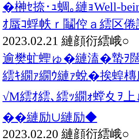
�榊ｾ捺･ｭ蜩｡縺ｮWell-b
ｵ蜃ｺ蜉帙ｒ鬮倥ａ繧区倦
2023.02.21
縺顔衍繧峨○
逾樊虻蟶ゅ�縺溘�蟄ｦ
繧ｷ繝ｧ繝ｳ縺ｧ蛻�挨蝗
√Μ繧ｵ繧､繧ｯ繝ｫ螳夊ｦ
��縺励∪縺励◆
2023.02.20
縺顔衍繧峨○