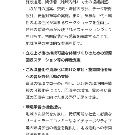
施設選定、関係者（地域内外）同士の協議調整、
回収品目の提案、交流・滞留の設計、データ取得
設計、安全対策等の実施。また、多様な世代・属
性の地域住民が集まるワークショップを企画し、
住民の希望や声が反映されるステーションづくり
を目指す。初期段階から愛着を醸成することで、
地域住民の主体的な参画を促す。
立ち上げ後の持続可能な体制づくりのための資源
回収ステーション等の伴走支援
ごみ減量化や資源化に向けた市民・施設関係者等
への普及啓発活動の支援
資源の循環フローの可視化、CO2等の環境関連情
報の可視化等により、回収率の増加、質の高い資
源の回収等に向けた普及啓発活動を実施。
環境学習の機会提供
地域の次世代を対象に、持続可能な社会に必要な
サーキュラーエコノミーやネイチャーポジティブ
等の環境学習の機会を提供し、地域活動への参画
意欲を高める。