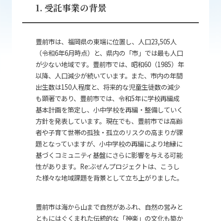
1. 受託事業の背景
豊前市は、福岡県の東端に位置し、人口23,505人
（令和6年6月時点）と、県内の「市」では最も人口
が少ない地域です。豊前市では、昭和60（1985）年
以降、人口減少が続いています。また、市内の年間
出生数は150人程度と、将来的な児童生徒数の減少
も顕著であり、豊前市では、令和5年に学校再編成
基本計画を策定し、小中学校を再編・整備していく
方針を発表しています。現在でも、豊前市では高齢
者や子育て世帯の孤独・孤立のリスクの高まりが課
題となっていますが、小中学校の再編により地縁に
基づくコミュニティ基盤にさらに影響を与える可能
性があります。Re:ぶぜんプロジェクトは、こうし
た様々な地域課題を背景として立ち上がりました。
豊前市は海から山まで自然があふれ、自然の営みと
ともにはぐくまれた伝統的な「神楽」の文化も築か