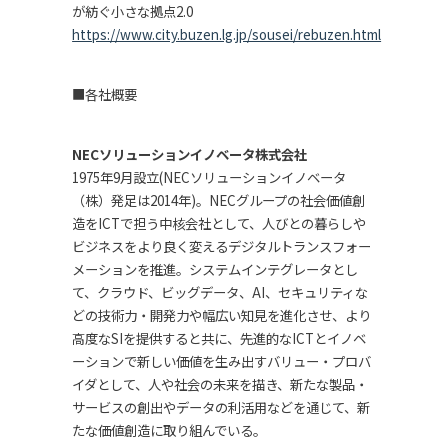
が紡ぐ小さな拠点2.0
https://www.city.buzen.lg.jp/sousei/rebuzen.html
■各社概要
NECソリューションイノベータ株式会社
1975年9月設立(NECソリューションイノベータ
（株）発足は2014年)。NECグループの社会価値創
造をICTで担う中核会社として、人びとの暮らしや
ビジネスをより良く変えるデジタルトランスフォー
メーションを推進。システムインテグレータとし
て、クラウド、ビッグデータ、AI、セキュリティな
どの技術力・開発力や幅広い知見を進化させ、より
高度なSIを提供すると共に、先進的なICTとイノベ
ーションで新しい価値を生み出すバリュー・プロバ
イダとして、人や社会の未来を描き、新たな製品・
サービスの創出やデータの利活用などを通じて、新
たな価値創造に取り組んでいる。