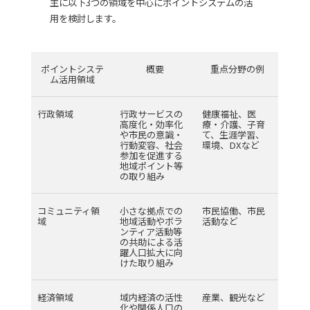
主に以下3つの領域を中心にポイントシステムの活
用を検討します。
ポイントシステ
概要
重点分野の例
ム活用領域
行政領域
行政サービスの
健康福祉、医
高度化・効率化
療・介護、子育
や市民の意識・
て、生涯学習、
行動変容、社会
環境、DXなど
参加を促進する
地域ポイント等
の取り組み
コミュニティ領
小さな拠点での
市民協働、市民
域
地域活動やボラ
活動など
ンティア活動等
の共助による活
躍人口拡大に向
けた取り組み
経済領域
域内経済の活性
産業、観光など
化や関係人口の