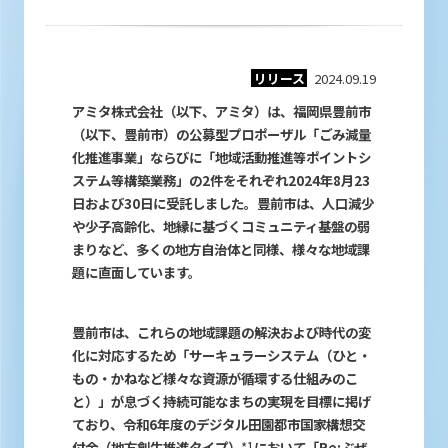
リリース
2024.09.19
アミタ株式会社（以下、アミタ）は、福岡県豊前市
（以下、豊前市）の公募型プロポーザル「ごみ減量
化推進事業」ならびに「地域活動推進等ポイントシ
ステム等構築業務」の2件をそれぞれ2024年8月23
日および30日に受託しました。豊前市は、人口減少
や少子高齢化、地縁に基づくコミュニティ基盤の弱
まりなど、多くの地方自治体と同様、様々な地域課
題に直面しています。
豊前市は、これらの地域課題の解決および時代の変
化に対応するため「サーキュラーシステム（ひと・
もの・かねなど様々な資源が循環する仕組みのこ
と）」が息づく持続可能なまちの実現を目標に掲げ
ており、令和6年度のデジタル田園都市国家構想交
付金（地方創生推進タイプ）
*1
において「Re:ぶぜ