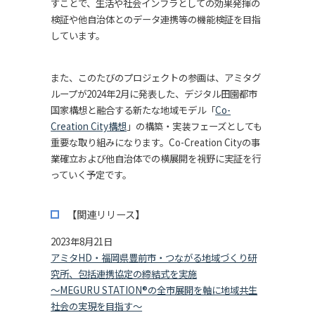
すことで、生活や社会インフラとしての効果発揮の
検証や他自治体とのデータ連携等の機能検証を目指
しています。
また、このたびのプロジェクトの参画は、アミタグ
ループが2024年2月に発表した、デジタル田園都市
国家構想と融合する新たな地域モデル「
Co-
Creation City構想
」の構築・実装フェーズとしても
重要な取り組みになります。Co-Creation Cityの事
業確立および他自治体での横展開を視野に実証を行
っていく予定です。
【関連リリース】
2023年8月21日
アミタHD・福岡県豊前市・つながる地域づくり研
究所、包括連携協定の締結式を実施
～MEGURU STATION®の全市展開を軸に地域共生
社会の実現を目指す～