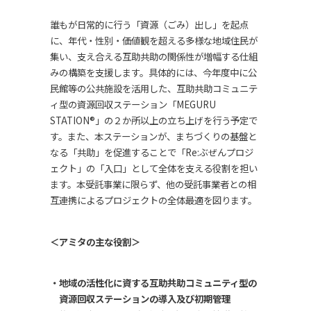
誰もが日常的に行う「資源（ごみ）出し」を起点
に、年代・性別・価値観を超える多様な地域住民が
集い、支え合える互助共助の関係性が増幅する仕組
みの構築を支援します。具体的には、今年度中に公
民館等の公共施設を活用した、互助共助コミュニテ
ィ型の資源回収ステーション「MEGURU
STATION®」の２か所以上の立ち上げを行う予定で
す。また、本ステーションが、まちづくりの基盤と
なる「共助」を促進することで「Re:ぶぜんプロジ
ェクト」の「入口」として全体を支える役割を担い
ます。本受託事業に限らず、他の受託事業者との相
互連携によるプロジェクトの全体最適を図ります。
＜アミタの主な役割＞
地域の活性化に資する互助共助コミュニティ型の
資源回収ステーションの導入及び初期管理