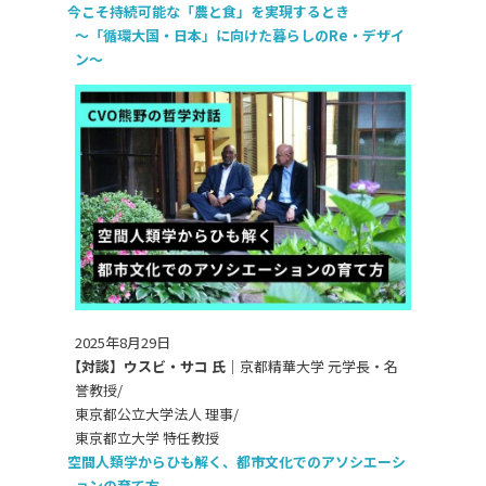
今こそ持続可能な「農と食」を実現するとき
〜「循環大国・日本」に向けた暮らしのRe・デザイ
ン〜
2025年8月29日
【対談】ウスビ・サコ 氏｜
京都精華大学 元学長・名
誉教授/
東京都公立大学法人 理事/
東京都立大学 特任教授
空間人類学からひも解く、都市文化でのアソシエーシ
ョンの育て方