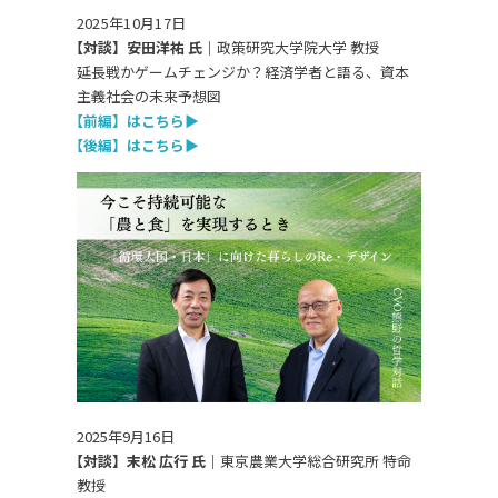
2025年10月17日
【対談】安田洋祐 氏｜
政策研究大学院大学 教授
延長戦かゲームチェンジか？
経済学者と語る、資本
主義社会の未来予想図
【前編】はこちら
▶
【後編】はこちら
▶
2025年9月16日
【対談】末松 広行 氏｜
東京農業大学総合研究所 特命
教授