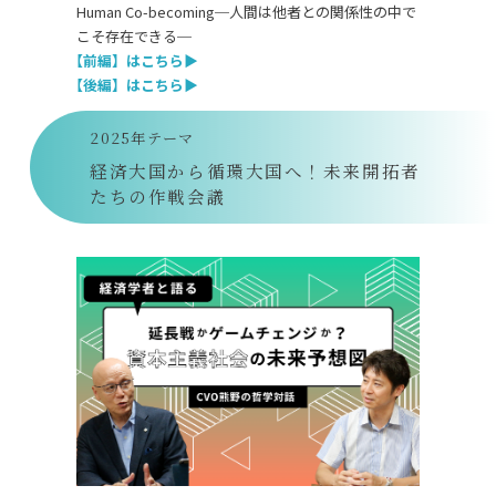
Human Co-becoming
─人間は他者との関係性の中で
こそ存在できる─
【前編】はこちら
▶
【後編】はこちら
▶
2025年テーマ
経済大国から循環大国へ！未来開拓者
たちの作戦会議