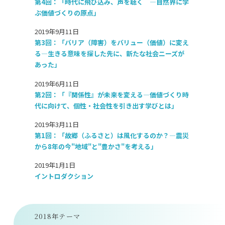
第4回：「時代に飛び込み、声を聴く ―自然界に学
ぶ価値づくりの原点」
2019年9月11日
第3回：「バリア（障害）をバリュー（価値）に変え
る―生きる意味を探した先に、新たな社会ニーズが
あった」
2019年6月11日
第2回：「『関係性』が未来を変える―価値づくり時
代に向けて、個性・社会性を引き出す学びとは」
2019年3月11日
第1回：「故郷（ふるさと）は風化するのか？―震災
から8年の今"地域"と"豊かさ"を考える」
2019年1月1日
イントロダクション
2018年テーマ