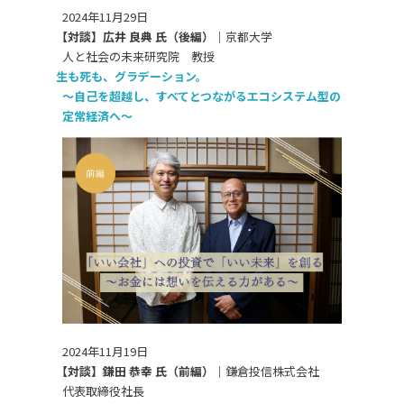
2024年11月29日
【対談】広井 良典 氏（後編）｜
京都大学
人と社会の未来研究院 教授
生も死も、グラデーション。
～自己を超越し、すべてとつながるエコシステム型の
定常経済へ～
2024年11月19日
【対談】鎌田 恭幸 氏（前編）｜
鎌倉投信株式会社
代表取締役社長