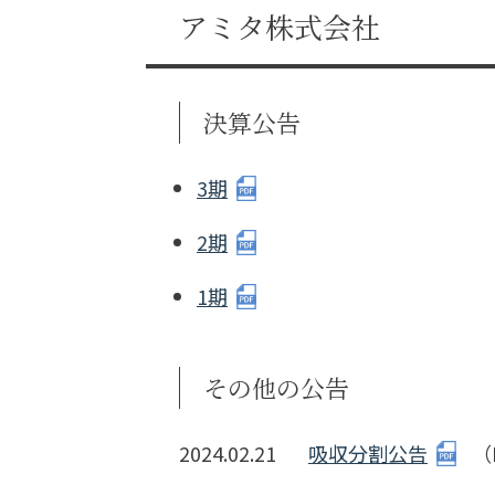
アミタ株式会社
決算公告
3期
2期
1期
その他の公告
2024.02.21
吸収分割公告
（