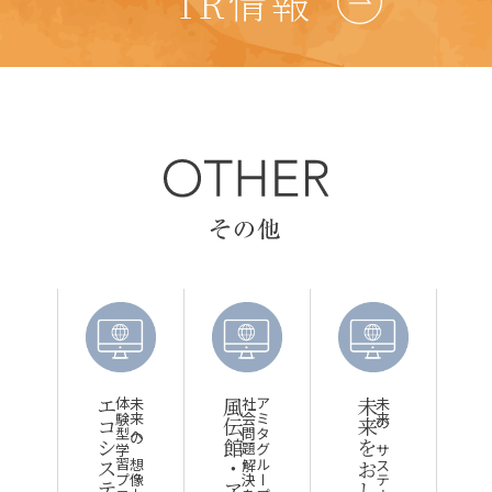
IR情報
志
熊野の未来を創る対談
エコシステム俱楽部
体験型学習プログラム
社会問題解決を探る「場」
アミタグループが運営する
AMITA 