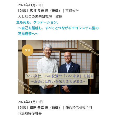
2024年11月29日
【対談】広井 良典 氏（後編）｜
京都大学
人と社会の未来研究院 教授
生も死も、グラデーション。
～自己を超越し、すべてとつながるエコシステム型の
定常経済へ～
2024年11月19日
【対談】鎌田 恭幸 氏（前編）｜
鎌倉投信株式会社
代表取締役社長