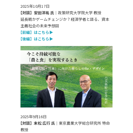
2025年10月17日
【対談】安田洋祐 氏｜
政策研究大学院大学 教授
延長戦かゲームチェンジか？
経済学者と語る、資本
主義社会の未来予想図
【前編】はこちら
▶
【後編】はこちら
▶
2025年9月16日
【対談】末松 広行 氏｜
東京農業大学総合研究所 特命
教授