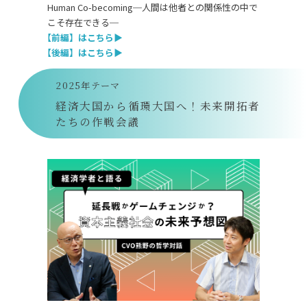
Human Co-becoming
─人間は他者との関係性の中で
こそ存在できる─
【前編】はこちら
▶
【後編】はこちら
▶
2025年テーマ
経済大国から循環大国へ！未来開拓者
たちの作戦会議