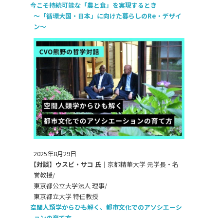
今こそ持続可能な「農と食」を実現するとき
〜「循環大国・日本」に向けた暮らしのRe・デザイ
ン〜
2025年8月29日
【対談】ウスビ・サコ 氏｜
京都精華大学 元学長・名
誉教授/
東京都公立大学法人 理事/
東京都立大学 特任教授
空間人類学からひも解く、都市文化でのアソシエーシ
ョンの育て方