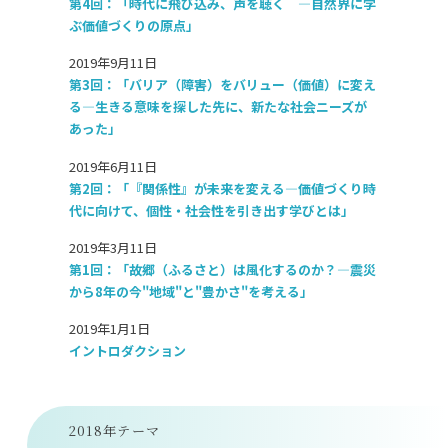
第4回：「時代に飛び込み、声を聴く ―自然界に学
ぶ価値づくりの原点」
2019年9月11日
第3回：「バリア（障害）をバリュー（価値）に変え
る―生きる意味を探した先に、新たな社会ニーズが
あった」
2019年6月11日
第2回：「『関係性』が未来を変える―価値づくり時
代に向けて、個性・社会性を引き出す学びとは」
2019年3月11日
第1回：「故郷（ふるさと）は風化するのか？―震災
から8年の今"地域"と"豊かさ"を考える」
2019年1月1日
イントロダクション
2018年テーマ