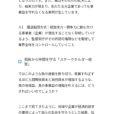
となったのです。また、集団そのものの拡大によ
り、結束力が弱まり、名だたる大企業であっても事
業益を守れなくなる事例が生じています。
※1 護送船団方式：経営体力・競争力に最も欠け
る事業者（企業）が落伍することなく存続していけ
るよう、監督官庁がその許認可権限などを駆使して
業界全体をコントロールしていくこと
孤独から仲間を守る「ステークホルダー経
営」
ではこのような負の連鎖を断ち切り、発展すればす
るほど人間関係資本と自然資本が増加するような、
真の地域益、真の事業益の増幅を叶えるには、どう
すればいいのでしょうか？
ここまで見てきたように、地域や企業が経済的欲求
の獲得によって自らの生命を守ろうとした結果、社