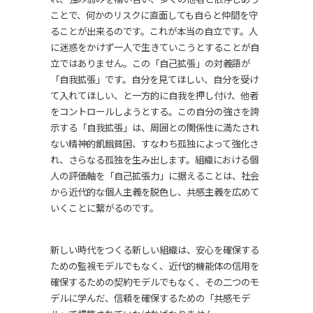
ことで、何かのリスクに直面しても自らと仲間を守
ることが出来るのです。これが本当の自立です。人
に迷惑をかけず一人で生きていこうとすることが自
立ではありません。この「自己拡張」の対義語が
「自我拡張」です。自分を見てほしい、自分を受け
て入れてほしい、と一方的に自我を押し付け、他者
をコントロールしようとする。この自分の強さを誇
示する「自我拡張」は、周囲との関係性に満たされ
ない精神的飢餓貧困、すなわち孤独によって強化さ
れ、さらなる孤独を生み出します。組織における個
人の評価軸を「自己拡張力」に据えることは、社会
から近代的な個人主義を脱色し、共感主義を広めて
いくことに繋がるのです。
新しい時代をつくる新しい組織は、安心を確保する
ための監視モデルでもなく、近代的機能体の信用を
確保するための契約モデルでもなく、その二つのモ
デルに学んだ、信頼を確保するための「共感モデ