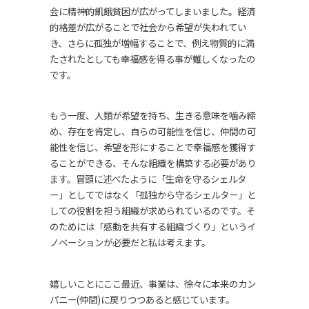
会に精神的飢餓貧困が広がってしまいました。経済
的格差が広がることで社会から希望が失われてい
き、さらに孤独が増幅することで、例え物質的に満
たされたとしても幸福感を得る事が難しくなったの
です。
もう一度、人類が希望を持ち、生きる意味を噛み締
め、存在を肯定し、自らの可能性を信じ、仲間の可
能性を信じ、希望を形にすることで幸福感を獲得す
ることができる、そんな組織を構築する必要があり
ます。冒頭に述べたように「生命を守るシェルタ
ー」としてではなく「孤独から守るシェルター」と
しての役割を担う組織が求められているのです。そ
のためには「感動を共有する組織づくり」というイ
ノベーションが必要だと私は考えます。
嬉しいことにここ最近、事業は、徐々に本来のカン
パニー(仲間)に戻りつつあると感じています。