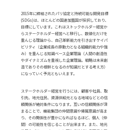
2015年に締結されたパリ協定と持続可能な開発目標
(SDGs)は、ほとんどの国連加盟国が採択しており、
目標にしています。これはストックホルダー経営か
らステークホルダー経営へと移行し、数値化だけを
重んじる理論から、自己革新能力を引き出すケイパ
ビリティ（企業成長の原動力となる組織的能力や強
み）を重んじる知識ベース企業理論（人間の創造性
やダイナミズムを重視した企業理論。戦略は未来創
造でありその根幹となるのが知識だとする考え方）
になっていく予兆ともいえます。
ステークホルダー経営を行うには、顧客や社員、取
引先、地元住民、資源供給元となる地域などとの信
頼関係が絶対条件になります。互いの信頼関係が深
まることで、機能集団の仲間意識や帰属意識が高ま
り、その関係性が豊かになればなるほど、個人（仲
間）の可能性を信じることが出来ます。また、地元