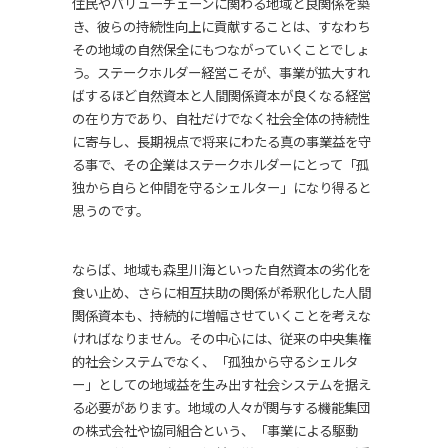
住民やバリューチェーンに関わる地域と良関係を築
き、彼らの持続性向上に貢献することは、すなわち
その地域の自然保全にもつながっていくことでしょ
う。ステークホルダー経営こそが、事業が拡大すれ
ばするほど自然資本と人間関係資本が良くなる経営
の在り方であり、自社だけでなく社会全体の持続性
に寄与し、長期視点で将来にわたる真の事業益を守
る事で、その企業はステークホルダーにとって「孤
独から自らと仲間を守るシェルター」になり得ると
思うのです。
ならば、地域も森里川海といった自然資本の劣化を
食い止め、さらに相互扶助の関係が希釈化した人間
関係資本も、持続的に増幅させていくことを考えな
ければなりません。その中心には、従来の中央集権
的社会システムでなく、「孤独から守るシェルタ
ー」としての地域益を生み出す社会システムを据え
る必要があります。地域の人々が関与する機能集団
の株式会社や協同組合という、「事業による駆動