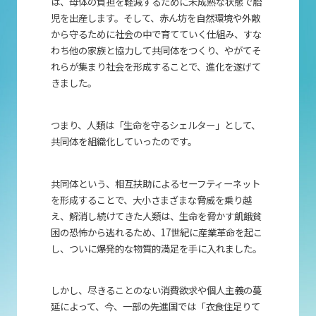
は、母体の負担を軽減するために未成熟な状態で胎
児を出産します。そして、赤ん坊を自然環境や外敵
から守るために社会の中で育てていく仕組み、すな
わち他の家族と協力して共同体をつくり、やがてそ
れらが集まり社会を形成することで、進化を遂げて
きました。
つまり、人類は「生命を守るシェルター」として、
共同体を組織化していったのです。
共同体という、相互扶助によるセーフティーネット
を形成することで、大小さまざまな脅威を乗り越
え、解消し続けてきた人類は、生命を脅かす飢餓貧
困の恐怖から逃れるため、17世紀に産業革命を起こ
し、ついに爆発的な物質的満足を手に入れました。
しかし、尽きることのない消費欲求や個人主義の蔓
延によって、今、一部の先進国では「衣食住足りて