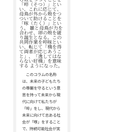
「啐（そつ）」とい
い、これに応じて、
母鳥が外から殻をつ
ついて助けることを
「啄（たく）」とい
う。 雛と母鳥が力を
合わせ、卵の殻を破
り誕生となる。この
共同作業を啐啄とい
い、転じて「機を得
て両者が応じあうこ
と」、「逸してはな
らない好機」を意味
する ようになった。
このコラムの名称
は、未来の子どもたち
の尊厳を守るという意
思を持って未来から現
代に向けて私たちが
「啐」をし、現代から
未来に向けて志ある社
会が「啄」をすること
で、持続可能社会が実