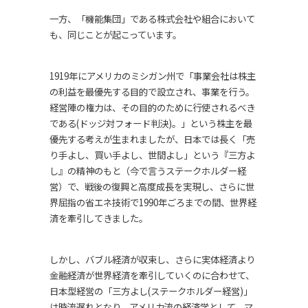
一方、「機能集団」である株式会社や組合において
も、同じことが起こっています。
1919年にアメリカのミシガン州で「事業会社は株主
の利益を最優先する目的で設立され、事業を行う。
経営陣の権力は、その目的のために行使されるべき
である(ドッジ対フォード判決)。」という株主を最
優先する考えが生まれましたが、日本では長く「売
り手よし、買い手よし、世間よし」という『三方よ
し』の精神のもと（今で言うステークホルダー経
営）で、戦後の復興と高度成長を実現し、さらに世
界屈指の省エネ技術で1990年ごろまでの間、世界経
済を牽引してきました。
しかし、バブル経済が収束し、さらに実体経済より
金融経済が世界経済を牽引していくのに合わせて、
日本型経営の「三方よし(ステークホルダー経営)」
は時流遅れとなり、アメリカ流の経済学として、マ