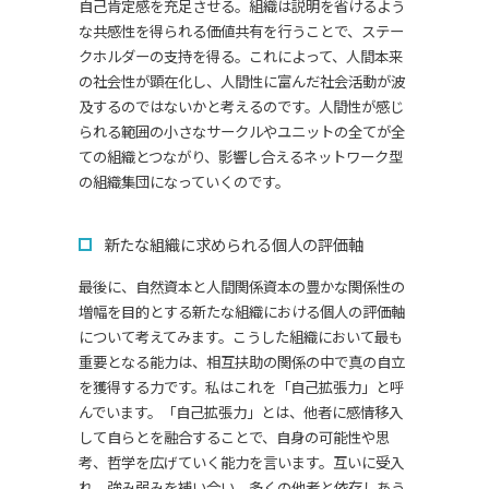
自己肯定感を充足させる。組織は説明を省けるよう
な共感性を得られる価値共有を行うことで、ステー
クホルダーの支持を得る。これによって、人間本来
の社会性が顕在化し、人間性に富んだ社会活動が波
及するのではないかと考えるのです。人間性が感じ
られる範囲の小さなサークルやユニットの全てが全
ての組織とつながり、影響し合えるネットワーク型
の組織集団になっていくのです。
新たな組織に求められる個人の評価軸
最後に、自然資本と人間関係資本の豊かな関係性の
増幅を目的とする新たな組織における個人の評価軸
について考えてみます。こうした組織において最も
重要となる能力は、相互扶助の関係の中で真の自立
を獲得する力です。私はこれを「自己拡張力」と呼
んでいます。「自己拡張力」とは、他者に感情移入
して自らとを融合することで、自身の可能性や思
考、哲学を広げていく能力を言います。互いに受入
れ、強み弱みを補い合い、多くの他者と依存しあう