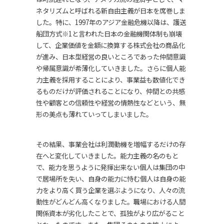
ネタリズムと呼ばれる新自由主義が日本を席巻しま
した。特に、1997年のアジア金融危機以降は、護送
船団方式※1と言われた日本の金融機関体制も崩壊
して、企業価値を金額に換算する株式会社の商品化
が進み、日本型経営の良いところであった仲間意識
や帰属意識が希薄化していきました。さらに個人能
力主義を採用することにより、事業益も数値化でき
るものだけが評価されることになり、仲間との共感
性や顧客との信頼性や経営の情熱性などという、無
形の美点も薄れていってしまいました。
その結果、事業会社は利潤動機を増幅するだけの存
在へと変化していきました。能力主義の名のもと
で、能力を思うように発揮出来ない個人は集団の中
で居場所を失い、自身の能力に恃む個人は自身の能
力をより高く買う企業を選ぶようになり、人々の流
動性がどんどん高くなりました。職場における人間
関係資本が劣化したことで、孤独がより広がること