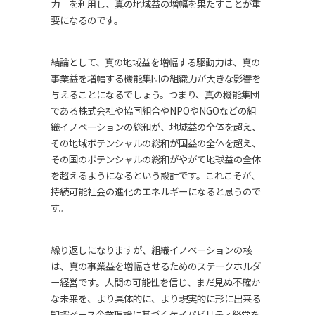
力」を利用し、真の地域益の増幅を果たすことが重
要になるのです。
結論として、真の地域益を増幅する駆動力は、真の
事業益を増幅する機能集団の組織力が大きな影響を
与えることになるでしょう。つまり、真の機能集団
である株式会社や協同組合やNPOやNGOなどの組
織イノベーションの総和が、地域益の全体を超え、
その地域ポテンシャルの総和が国益の全体を超え、
その国のポテンシャルの総和がやがて地球益の全体
を超えるようになるという設計です。これこそが、
持続可能社会の進化のエネルギーになると思うので
す。
繰り返しになりますが、組織イノベーションの核
は、真の事業益を増幅させるためのステークホルダ
ー経営です。人間の可能性を信じ、まだ見ぬ不確か
な未来を、より具体的に、より現実的に形に出来る
知識ベース企業理論に基づくケイパビリティ経営を