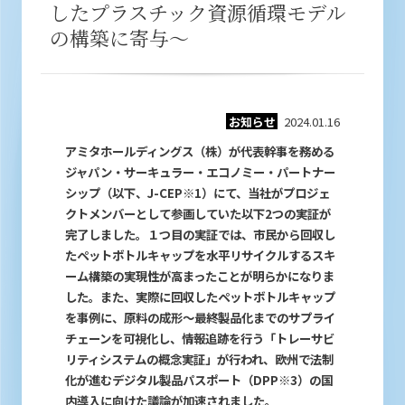
したプラスチック資源循環モデル
の構築に寄与～
お知らせ
2024.01.16
アミタホールディングス（株）が代表幹事を務める
ジャパン・サーキュラー・エコノミー・パートナー
シップ（以下、J-CEP※1）にて、当社がプロジェ
クトメンバーとして参画していた以下2つの実証が
完了しました。１つ目の実証では、市民から回収し
たペットボトルキャップを水平リサイクルするスキ
ーム構築の実現性が高まったことが明らかになりま
した。また、実際に回収したペットボトルキャップ
を事例に、原料の成形～最終製品化までのサプライ
チェーンを可視化し、情報追跡を行う「トレーサビ
リティシステムの概念実証」が行われ、欧州で法制
化が進むデジタル製品パスポート（DPP※3）の国
内導入に向けた議論が加速されました。