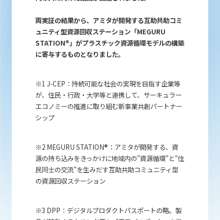
両実証の結果から、アミタが開発する互助共助コミ
ュニティ型資源回収ステーション「MEGURU
STATION®」がプラスチック資源循環モデルの構築
に寄与するものとなりました。
※
1 J-CEP：
持続可能な社会の実現を目指す企業等
が、住民・行政・大学等と連携して、サーキュラー
エコノミーの推進に取り組む新事業共創パートナー
シップ
※
2 MEGURU STATION®：アミタが開発する、資
源の持ち込みをきっかけに地域内の"資源循環"と"住
民同士の交流"を生みだす互助共助コミュニティ型
の資源回収ステーション
※
3 DPP：
デジタルプロダクトパスポートの略。製