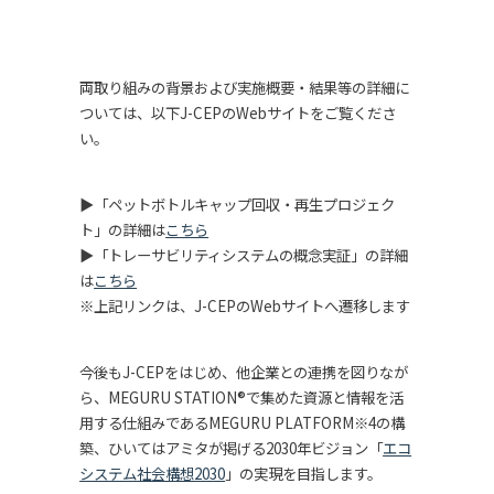
両取り組みの背景および実施概要・結果等の詳細に
ついては、以下J-CEPのWebサイトをご覧くださ
い。
▶「ペットボトルキャップ回収・再生プロジェク
ト」の詳細は
こちら
▶「トレーサビリティシステムの概念実証」の詳細
は
こちら
※上記リンクは、J-CEPのWebサイトへ遷移します
今後もJ-CEPをはじめ、他企業との連携を図りなが
ら、MEGURU STATION®で集めた資源と情報を活
用する仕組みであるMEGURU PLATFORM※4の構
築、ひいてはアミタが掲げる2030年ビジョン「
エコ
システム社会構想2030
」の実現を目指します。