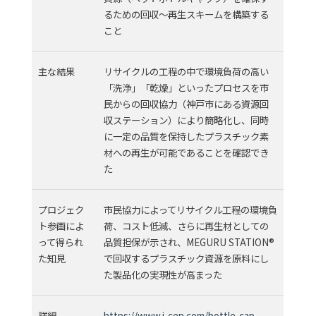
るための回収～再生スキームを構築する
こと
主な結果
リサイクルの工程の中で環境負荷の高い
「洗浄」「乾燥」といったプロセスを市
民からの回収協力（神戸市にある資源回
収ステーション）により簡略化し、同時
に一定の品質を保持したプラスチック素
材への再生が可能であることを確認でき
た
プロジェク
市民協力によってリサイクル工程の環境負
ト参画によ
荷、コスト低減、さらに再生材としての
って得られ
品質担保が示され、MEGURU STATION®
た知見
で回収するプラスチック資源を原料にし
た製品化の実現性が高まった
詳細
https://www.j-cep.com/bottle-cap