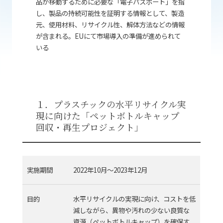
品が移動するために必要な「電子パスポート」を指
し、製品の持続可能性を証明する情報として、製造
元、使用材料、リサイクル性、解体方法などの情報
が含まれる。
EU
にて市場導入の準備が進められて
いる
１．プラスチックの水平リサイクル実
現に向けた「ペットボトルキャップ
回収・再生プロジェクト」
実施期間
2022年
10
月～
2023
年
12
月
目的
水平リサイクルの実現に向け、コストを低
減しながら、異物や汚れの少ない良質な
資源（ペットボトルキャップ）を確保す