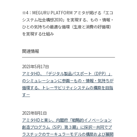
※
4：MEGURU PLATFORM
アミタが掲げる「エコ
システム社会構想
2030
」を実現する、もの・情報・
ひとの気持ちの最適な循環（生産と消費の好循環）
を実現する仕組み
関連情報
2023年
5
月
17
日
アミタHD
、「デジタル製品パスポート（DPP
）
」
のシミュレーションに参画－もの・情報・気持ちが
循環する、トレーサビリティシステムの構築を目指
す－
2023年
8
月
1
日
アミタHDと東レ、内閣府「戦略的イノベーション
創造プログラム（SIP）第３期」に採択－共同でプ
ラスチックのサーキュラーモデルの構築および展開