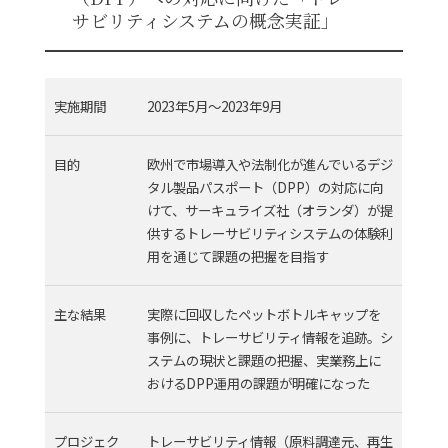
サビリティシステムの概念実証」
実施期間
2023年
5
月～
2023
年
9
月
目的
欧州で市場導入や法制化が進んでいるデジ
タル製品パスポート（
DPP
）の対応に向
けて、サーキュライズ社（オランダ）が提
供するトレーサビリティシステムの体験利
用を通じて課題の把握を目指す
主な結果
実際に回収したペットボトルキャップを
事例に、トレーサビリティ情報を追跡。シ
ステムの現状と課題の把握、実業務上に
おけるDPP運用の課題が明確になった
プロジェク
トレーサビリティ情報（原料調達元、再生