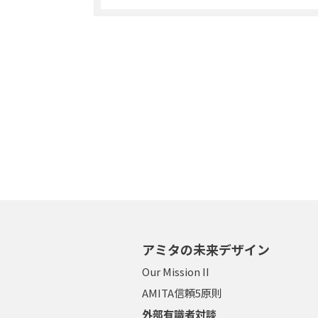
アミタの未来デザイン
Our Mission II
AMITA信頼5原則
外部有識者対談