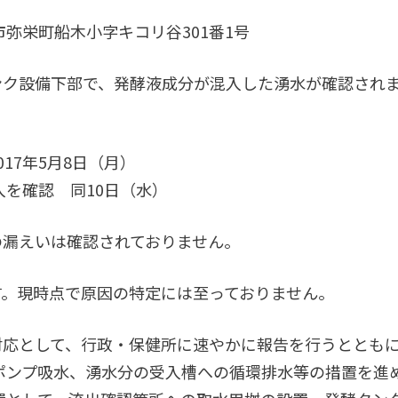
船木小字キコリ谷301番1号
ンク設備下部で、発酵液成分が混入した湧水が確認され
17年5月8日（月）
認 同10日（水）
の漏えいは確認されておりません。
す。現時点で原因の特定には至っておりません。
対応として、行政・保健所に速やかに報告を行うととも
ポンプ吸水、湧水分の受入槽への循環排水等の措置を進