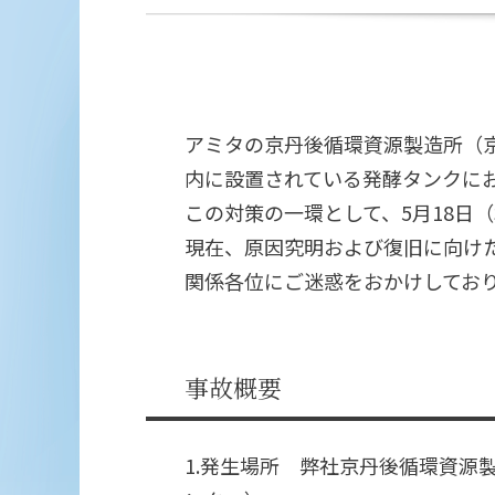
アミタの京丹後循環資源製造所（
内に設置されている発酵タンクにお
この対策の一環として、5月18日
現在、原因究明および復旧に向け
関係各位にご迷惑をおかけしてお
事故概要
1.発生場所 弊社京丹後循環資源