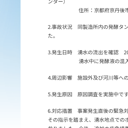
ンター）
住所：京都府京丹後市弥栄町
2.事故状況 同製造所内の発酵タ
た。
3.発生日時 湧水の流出を確認 20
湧水中に発酵液の混入を確
4.周辺影響 施設外及び河川等へ
5.発生原因 原因調査を実施中で
6.対応措置 事案発生直後の緊急
その指示を踏まえ、湧水地点での