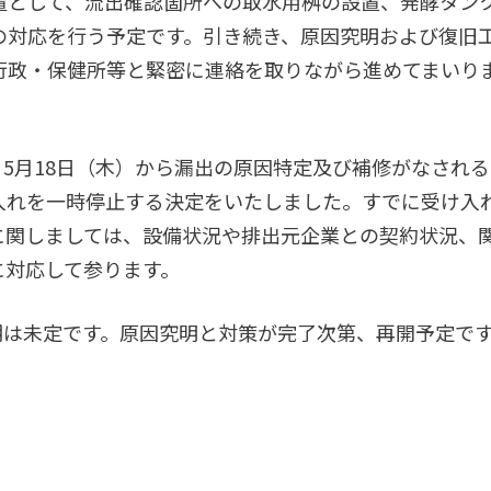
置として、流出確認箇所への取水用桝の設置、発酵タン
の対応を行う予定です。引き続き、原因究明および復旧
行政・保健所等と緊密に連絡を取りながら進めてまいり
、5月18日（木）から漏出の原因特定及び補修がなされ
入れを一時停止する決定をいたしました。すでに受け入
に関しましては、設備状況や排出元企業との契約状況、
に対応して参ります。
期は未定です。原因究明と対策が完了次第、再開予定で