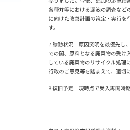
参りました。今後、追加の応急措
各種弁等における漏液の調査など
に向けた改善計画の策定・実行を
す。
7.稼動状況 原因究明を最優先し
での間、原料となる廃棄物の受け
している廃棄物のリサイクル処理
行政のご意見等を踏まえて、適切
8.復旧予定 現時点で受入再開時