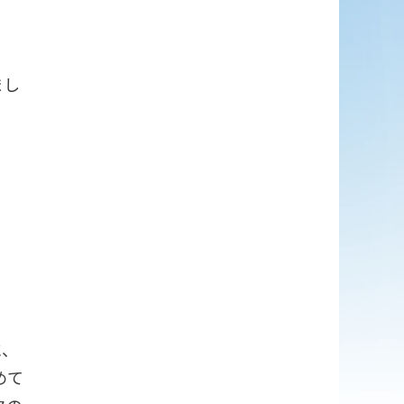
まし
に、
めて