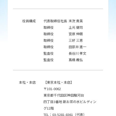
役員構成
代表取締役社長
末次 貴英
取締役
土元 健司
取締役
宮原 伸朗
取締役
三好 三恵
取締役
田部井 進一
監査役
長谷川 孝文
監査役
髙橋 義弘
本社・本店
【東京本社・本店】
〒101-0062
東京都千代田区神田駿河台
四丁目3番地 新お茶の水ビルディン
グ12階
TEL：03-5281-8361（代表）