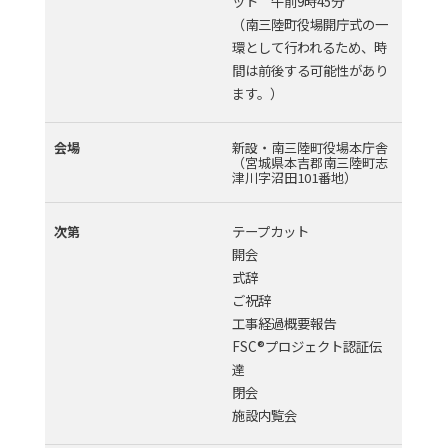
ット 午前9時45分
（南三陸町役場開庁式の一
環として行われるため、時
間は前後する可能性があり
ます。）
会場
新設・南三陸町役場本庁舎
（宮城県本吉郡南三陸町志
津川字沼田101番地）
テープカット
次第
開会
式辞
ご祝辞
工事経過概要報告
FSC®プロジェクト認証伝
達
閉会
施設内覧会