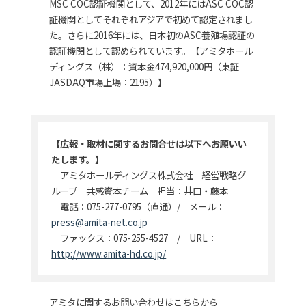
MSC COC認証機関として、2012年にはASC COC認
証機関としてそれぞれアジアで初めて認定されまし
た。さらに2016年には、日本初のASC養殖場認証の
認証機関として認められています。【アミタホール
ディングス（株）：資本金474,920,000円（東証
JASDAQ市場上場：2195）】
【広報・取材に関するお問合せは以下へお願いい
たします。】
アミタホールディングス株式会社 経営戦略グ
ループ 共感資本チーム 担当：井口・藤本
電話：075-277-0795（直通）/ メール：
press@amita-net.co.jp
ファックス：075-255-4527 / URL：
http://www.amita-hd.co.jp/
アミタに関するお問い合わせはこちらから