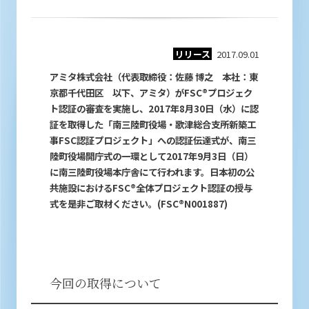
リリース
2017.09.01
アミタ株式会社（代表取締役：佐藤 博之 本社：東
京都千代田区 以下、アミタ）がFSC®プロジェク
ト認証の審査を実施し、2017年8月30日（水）に認
証を取得した「南三陸町役場・歌津総合支所新築工
事FSC認証プロジェクト」への認証伝達式が、南三
陸町役場開庁式の一環として2017年9月3日（日）
に南三陸町役場本庁舎にて行われます。日本初の公
共施設におけるFSC®全体プロジェクト認証の授与
式を是非ご取材ください。(FSC®N001887)
今回の取得について