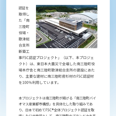
認証を
取得し
た「南
三陸町
役場・
歌津総
合支所
新築工
事FSC認証プロジェクト」（以下、本プロジェ
クト）は、東日本大震災で全壊した南三陸町役
場本庁舎と南三陸町歌津総合支所の建設にあた
り、主要な建材に南三陸町産杉材のFSC認証材
を100％利用しています。
本プロジェクトは南三陸町が掲げる「南三陸町バイ
オマス産業都市構想」を具体化した取り組みであ
り、日本で初めてFSC®全体プロジェクト認証を取
得した公共施設として、南三陸町のブランド力を高