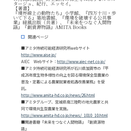
タージュ、紀行、エッセイ。
【著書】
『境界線上の動物たち』小学館、『四万十川・歩
いて下る』築地書館、『環境を破壊する公共事
業』緑風出版（共著）、『未来をつなぐ人間物
語』『創資源物語』AMITA Books
関連ページ
■アミタ持続可能経済研究所webサイト
http://www.aise.jp/
AIEC Webサイト：
http://www.aiec-net.co.jp/
■アミタ持続可能経済研究所が石川県加賀市の『平
成26年度生物多様性の向上を図る環境保全型農業の
普及・定着による農業就業者処遇改善業務』を受
託。
http://www.amita-hd.co.jp/news/26.html
■アミタグループ、宮城県南三陸町の地元農家と共
同で環境共生型農業を実施。
http://www.amita-hd.co.jp/news/_1010_10.html
■関連書籍『未来をつなぐ人間物語』『創資源物
語』