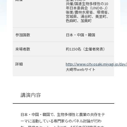
共催/国連生物多様性の10
年日本委員会（UNDB-J）
後援/農林水産省、環境省、
宮城県、涌谷町、美里町、
色麻町、加美町
参加国数
日本・中国・韓国
来場者数
約1150名（主催者発表）
詳細
http://www.city.osaki.miyagi.jp/day
大崎市webサイト
講演内容
日本・中国・韓国で、生物多様性と農業の共存をテ
ーマに活動している専門家らのパネル討論が行わ