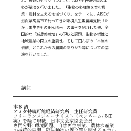
れ、最終のセッション3にて、AISE主任研究員の本
多が講演を行いました。 「生物の多様性を育む農
業・農村を支える地域づくり」をテーマに、AISEが
滋賀県高島市で行ってきた環境共生型農業支援「た
かしま生きもの田んぼ米」の事例を紹介した他、全
国的な「減農薬栽培」の現状と課題、生物多様性と
地域農業の両立の重要性、そして田んぼの「本当の
価値」とこれからの農業のありかた等についての講
演を行いました。
講師
本多 清
アミタ持続可能経済研究所 主任研究員
フリーランスジャーナリスト（ペンネーム/多田
実）を経て現職。日本文芸家協会会員。
専門分野: 環境問題、自然再生事業、農林水産業
の持続的展開、野生動物の保全等に関するルポル