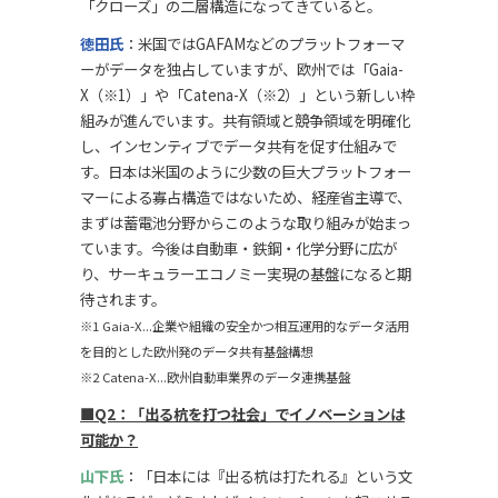
「クローズ」の二層構造になってきていると。
徳田氏
：米国ではGAFAMなどのプラットフォーマ
ーがデータを独占していますが、欧州では「Gaia-
X（※1）」や「Catena-X（※2）」という新しい枠
組みが進んでいます。共有領域と競争領域を明確化
し、インセンティブでデータ共有を促す仕組みで
す。日本は米国のように少数の巨大プラットフォー
マーによる寡占構造ではないため、経産省主導で、
まずは蓄電池分野からこのような取り組みが始まっ
ています。今後は自動車・鉄鋼・化学分野に広が
り、サーキュラーエコノミー実現の基盤になると期
待されます。
※1 Gaia-X...企業や組織の安全かつ相互運用的なデータ活用
を目的とした欧州発のデータ共有基盤構想
※2 Catena-X...欧州自動車業界のデータ連携基盤
■Q2：「出る杭を打つ社会」でイノベーションは
可能か？
山下氏
：「日本には『出る杭は打たれる』という文