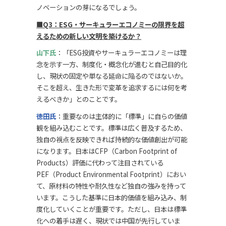
ノベーションの芽になるでしょう。
■Q3：ESG・サーキュラーエコノミーの限界を超
えるための新しい文明を築けるか？
山下氏
：「ESG投資やサーキュラーエコノミーは理
念を示す一方、制度化・概念化が進むと自己目的化
し、現状の固定や単なる延命に陥るのではないか。
そこを超え、生きた形で変革を追求するには何を考
えるべきか」とのことです。
徳田氏
：重要なのは主体的に「標準」に自らの価値
観を組み込むことです。標準は広く普及するため、
独自の視点を反映できれば持続的な価値創出が可能
になります。日本はCFP（Carbon Footprint of
Products）評価に代わって注目されている
PEF（Product Environmental Footprint）におい
て、原材料の特性や耐久性など独自の強みを持って
います。こうした基準に日本的価値を組み込み、制
度化していくことが重要です。ただし、日本は標準
化への着手は遅く、現状では中国が先行していま