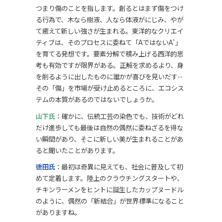
つまり傷のことを指します。創るとはまず傷をつけ
る行為で、木なら樹液、人なら体液がにじみ、やが
て癒えて新しい強さが生まれる。東洋的なクリエイ
ティブは、そのプロセスに委ねて「AではないA'」
を育てる発想です。要素分解で積み上げる西洋的思
考も有効ですが限界がある。正解を求めるより、身
を削るように出したものに誰かが喜びを見いだす--
その「傷」を市場が受け止めるところに、エコシス
テムの本質があるのではないでしょうか。
山下氏
：確かに、伝統工芸の染色でも、技術がどれ
だけ進歩しても最後は自然の偶然に委ねざるを得な
い瞬間があり、そこに新しい美が生まれることがあ
ると聞いたことがあります。
徳田氏
：最初は奇異に見えても、社会に普及して初
めて定着します。陸上のクラウチングスタートや、
チキンラーメンをヒントに誕生したカップヌードル
のように、偶然の「新結合」が世界標準になること
がありますね。