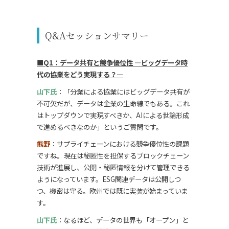
Q&Aセッションサマリー
■Q1：データ共有と競争優位性 ―ビッグデータ時
代の協業をどう実現する？―
山下氏
：「分業による協業にはビッグデータ共有が
不可欠だが、データは企業の生命線でもある。これ
はトップダウンで実現すべきか、AIによる世論形成
で進めるべきなのか」というご質問です。
熊野
：サプライチェーンにおける競争優位性の課題
ですね。現在は秘匿性を担保するブロックチェーン
技術が進展し、公開・秘匿情報を分けて管理できる
ようになっています。ESG関連データは公開しつ
つ、機密は守る。欧州では既に実装が始まっていま
す。
山下氏
：なるほど、データの世界も「オープン」と