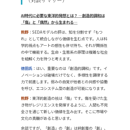
AI時代に必要な東洋的発想とは？ ―創造的調和は
「傷」と「偶然」から生まれる―
熊野
：SEDAモデルの肝は、知を分割せず「もつ
れ」として統合しながら価値を生む点です。人は科
学的視点もアートの感性も併せ持ち、それが関係性
の中で機能する。生命・生態系の原理は複雑な社会
を紐解く力を持つと考えます。
徳田氏
：はい、重要なのは「創造的調和」です。イ
ノベーションは破壊だけでなく、多様性を調律する
力で前進します。弱みの自覚が他者との共感や協働
を呼び、エコシステム型の創造が可能になります。
熊野
：東洋的創造の核は「傷」です。傷を受けた生
き物がレジリエンスを発揮するように、人間も不完
全さを通じて新しい価値を生み出す。そこに市場や
文化の真髄があると思います。
余談ですが、「創造」の「創」は絆創膏の「創」、