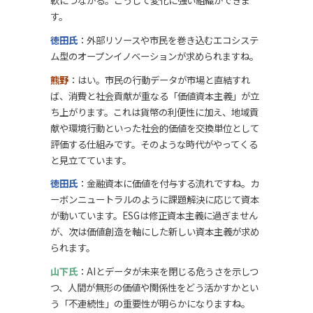
軟につながる。こうして変化に強い組織ができま
す。
徳田氏
：外部リソースや市民を巻き込むエコシステ
ム型のオープンイノベーションが求められますね。
熊野
：はい。市民の行動データが市場と直結すれ
ば、消費と社会貢献が重なる「価値資本主義」が立
ち上がります。これは貨幣の利便性に加え、地域貢
献や環境行動といった社会的価値を交換単位として
評価する仕組みです。そのような時代がやってくる
と見立てています。
徳田氏
：金融資本に価値を付与する流れですね。カ
ーボンニュートラルのように課題解決に応じて資本
が動いています。ESGは修正資本主義に過ぎません
が、次は価値創造を軸にした新しい資本主義が求め
られます。
山下氏
：AIとデータが未来を閉じる危うさを示しつ
つ、人間が無形の価値や関係性をどう活かすかとい
う「不連続性」の重要性が明らかになりますね。