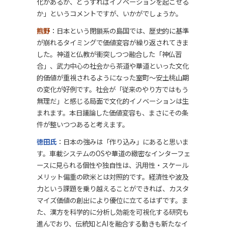
化があるが、どうすればイノベーションを起こせる
か」というコメントですが、いかがでしょうか。
熊野
：日本という閉鎖系の島国では、歴史的に基準
が崩れるタイミングで価値変容が繰り返されてきま
した。神道と仏教が衝突しつつ融合した「神仏習
合」、武力中心の社会から茶道や華道といった文化
的価値が重視されるようになった室町〜安土桃山期
の変化が好例です。社会が「従来のやり方ではもう
無理だ」と感じる局面で文化的イノベーションは生
まれます。本日議論した価値変容も、まさにその条
件が整いつつあると考えます。
徳田氏
：日本の強みは「作り込み」にあると思いま
す。車載システムのOSや華道の緻密なインターフェ
ースに見られる個性や独自性は、汎用性・スケール
メリット偏重の欧米とは対照的です。経済性や波及
力という課題を乗り越えることができれば、カスタ
マイズ価値の創出により優位に立てるはずです。ま
た、漢方を科学的に分析し効能を可視化する研究も
進んでおり、伝統知とAIを融合する動きも新たなイ