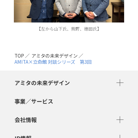
【左から山下氏、熊野、徳田氏】
TOP
アミタの未来デザイン
AMITA×立命館 対談シリーズ 第3回
アミタの未来デザイン
事業／サービス
会社情報
IR情報