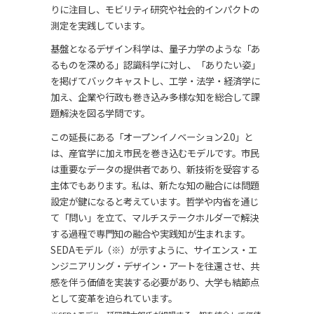
りに注目し、モビリティ研究や社会的インパクトの
測定を実践しています。
基盤となるデザイン科学は、量子力学のような「あ
るものを深める」認識科学に対し、「ありたい姿」
を掲げてバックキャストし、工学・法学・経済学に
加え、企業や行政も巻き込み多様な知を総合して課
題解決を図る学問です。
この延長にある「オープンイノベーション2.0」と
は、産官学に加え市民を巻き込むモデルです。市民
は重要なデータの提供者であり、新技術を受容する
主体でもあります。私は、新たな知の融合には問題
設定が鍵になると考えています。哲学や内省を通じ
て「問い」を立て、マルチステークホルダーで解決
する過程で専門知の融合や実践知が生まれます。
SEDAモデル（※）が示すように、サイエンス・エ
ンジニアリング・デザイン・アートを往還させ、共
感を伴う価値を実装する必要があり、大学も結節点
として変革を迫られています。