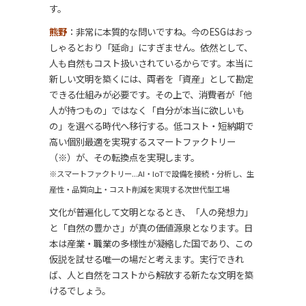
す。
熊野
：非常に本質的な問いですね。今のESGはおっ
しゃるとおり「延命」にすぎません。依然として、
人も自然もコスト扱いされているからです。本当に
新しい文明を築くには、両者を「資産」として勘定
できる仕組みが必要です。その上で、消費者が「他
人が持つもの」ではなく「自分が本当に欲しいも
の」を選べる時代へ移行する。低コスト・短納期で
高い個別最適を実現するスマートファクトリー
（※）が、その転換点を実現します。
※スマートファクトリー...AI・IoTで設備を接続・分析し、生
産性・品質向上・コスト削減を実現する次世代型工場
文化が普遍化して文明となるとき、「人の発想力」
と「自然の豊かさ」が真の価値源泉となります。日
本は産業・職業の多様性が凝縮した国であり、この
仮説を試せる唯一の場だと考えます。実行できれ
ば、人と自然をコストから解放する新たな文明を築
けるでしょう。