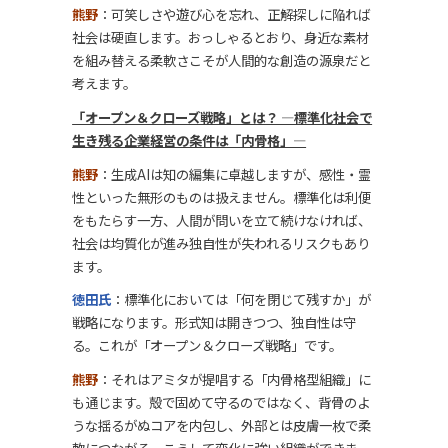
熊野
：可笑しさや遊び心を忘れ、正解探しに陥れば
社会は硬直します。おっしゃるとおり、身近な素材
を組み替える柔軟さこそが人間的な創造の源泉だと
考えます。
「オープン＆クローズ戦略」とは？ ―標準化社会で
生き残る企業経営の条件は「内骨格」―
熊野
：生成AIは知の編集に卓越しますが、感性・霊
性といった無形のものは扱えません。標準化は利便
をもたらす一方、人間が問いを立て続けなければ、
社会は均質化が進み独自性が失われるリスクもあり
ます。
徳田氏
：標準化においては「何を閉じて残すか」が
戦略になります。形式知は開きつつ、独自性は守
る。これが「オープン＆クローズ戦略」です。
熊野
：それはアミタが提唱する「内骨格型組織」に
も通じます。殻で固めて守るのではなく、背骨のよ
うな揺るがぬコアを内包し、外部とは皮膚一枚で柔