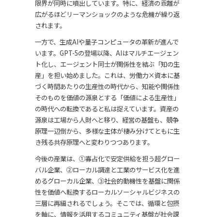
限界が同時に噴出しています。特に、経済の乖離が
広がるほどリーマンショックのような危機が繰り返
されます。
一方で、生成AIや量子コンピュータの革新が進んで
います。GPT-5の登場以降、AIはマルチエージェン
ト化し、エージェント同士が関係性を結ぶ「知の生
産」を担い始めました。これは、労働力×資本に基
づく時間あたりの生産性の時代から、知能や関係性
そのものを価値の源泉とする「価値による生産性」
の時代への転換であると私は捉えています。資産の
源泉は工場から人財へと移り、経営の基盤も、競争
原理一辺倒から、多様な主体が棲み分けてともに生
き残る共存原理へと変わりつつあります。
今後の産業は、①寡占化で安定供給を担う超グロー
バル企業、②ローカル調達と工業のサービス化を進
めるグローカル企業、③社会的動機性を基盤に関係
性を価値へ転換するローカルソーシャルビジネスの
三層に再編されるでしょう。そこでは、循環と包摂
を軸に、情報を活用するコミュニティ基盤が社会課