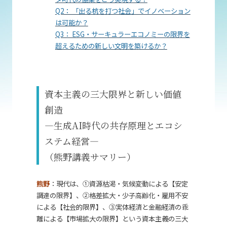
Q2： 「出る杭を打つ社会」でイノベーション
は可能か？
Q3： ESG・サーキュラーエコノミーの限界を
超えるための新しい文明を築けるか？
資本主義の三大限界と新しい価値
創造
―生成AI時代の共存原理とエコシ
ステム経営―
（熊野講義サマリー）
熊野
：現代は、①資源枯渇・気候変動による【安定
調達の限界】、②格差拡大・少子高齢化・雇用不安
による【社会的限界】、③実体経済と金融経済の乖
離による【市場拡大の限界】という資本主義の三大