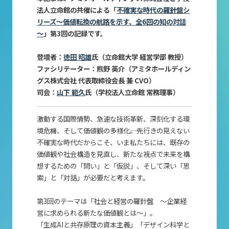
法人立命館の共催による「
不確実な時代の羅針盤シ
リーズ～価値転換の航路を示す、全6回の知の対話
～
」第3回の記録です。
登壇者：
徳田 昭雄
氏（立命館大学 経営学部 教授）
ファシリテーター：熊野 英介（アミタホールディン
グス株式会社 代表取締役会長 兼 CVO）
司会：
山下 範久
氏（学校法人立命館 常務理事）
激動する国際情勢、急速な技術革新、深刻化する環
境危機、そして価値観の多様化――。先行きの見えない
不確実な時代だからこそ、いま私たちには、既存の
価値観や社会構造を見直し、新たな視点で未来を構
想するための「問い」と「仮説」、そして深い「思
索」と「対話」が必要だと考えます。
第3回のテーマは「社会と経営の羅針盤 ～企業経
営に求められる新たな価値観とは～」。
「生成AIと共存原理の資本主義」「デザイン科学と