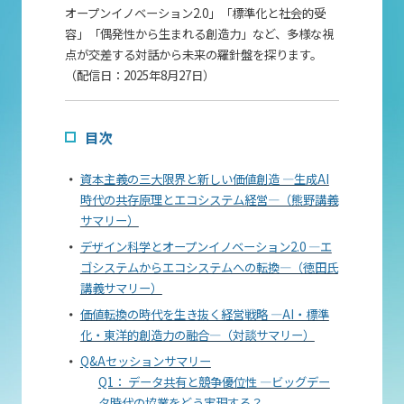
オープンイノベーション2.0」「標準化と社会的受
容」「偶発性から生まれる創造力」など、多様な視
点が交差する対話から未来の羅針盤を探ります。
（配信日：
2025
年
8
月
27
日）
目次
資本主義の三大限界と新しい価値創造 ―生成AI
時代の共存原理とエコシステム経営―（熊野講義
サマリー）
デザイン科学とオープンイノベーション2.0 ―エ
ゴシステムからエコシステムへの転換―（徳田氏
講義サマリー）
価値転換の時代を生き抜く経営戦略 ―AI・標準
化・東洋的創造力の融合―（対談サマリー）
Q&Aセッションサマリー
Q1： データ共有と競争優位性 ―ビッグデー
タ時代の協業をどう実現する？