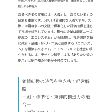
※SEDAモデル...延岡健太郎氏が提唱する、知を統合して価値
創出する枠組み
あるべき姿の実現には「大義」と「ありたい姿」の
区別も重要です。SDGsは普遍的な大義ですが、実
際には覇権争いの文脈で標準化した評価指標を通じ
て市場を規定しています。現代の企業は顧客ニーズ
従属の「エゴシステム」から脱却し、社会課題を軸
に政府・金融・NPO・市民と連携する「エコシステ
ム」を構築すべきです。イノベーションを社会に根
付かせるには、デザイン科学による「ありたい姿の
提示」と総合知の発動が不可欠でしょう。
価値転換の時代を生き抜く経営戦
略
―AI・標準化・東洋的創造力の融
合―
（対談サマリー）