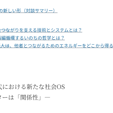
の新しい形（対談サマリー）
会――つながりを支える技術とシステムとは？
再編――循環するいのちの哲学とは？
拡張――人は、他者とつながるためのエネルギーをどこから得
代における新たな社会OS
ターは「関係性」―