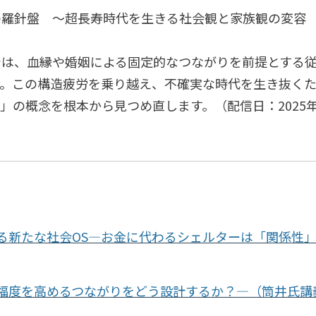
の羅針盤 ～超長寿時代を生きる社会観と家族観の変容
では、血縁や婚姻による固定的なつながりを前提とする
す。この構造疲労を乗り越え、不確実な時代を生き抜く
り」の概念を根本から見つめ直します。（配信日：
2025
る新たな社会OS―お金に代わるシェルターは「関係性
福度を高めるつながりをどう設計するか？―（筒井氏講