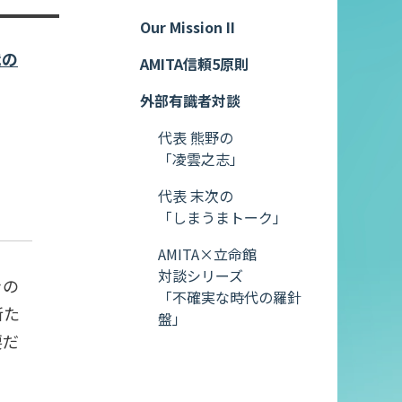
Our Mission II
代の
AMITA信頼5原則
外部有識者対談
代表 熊野の
「凌雲之志」
）
代表 末次の
「しまうまトーク」
AMITA×立命館
対談シリーズ
きの
「不確実な時代の羅針
新た
盤」
要だ