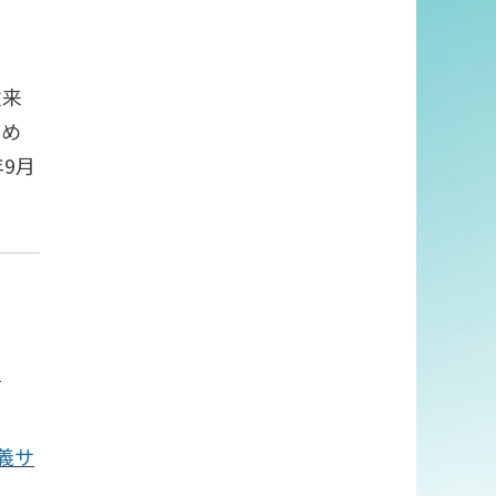
従来
ため
年
9
月
」
義サ