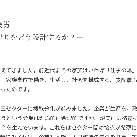
疲労
がりをどう設計するか？―
）
変えてきました。前近代までの家族はいわば「仕事の場
た。家族単位で働き、生活し、社会を構成する。支配層
ったのです。
の三セクターに機能分化が進みました。企業が生産を、
担うという分業は理論的に合理的ですが、現実には格差
具合を生んでいます。これらはセクター間の接点が希薄
。特に少子化は、企業も家族も人口維持の責任を共有し