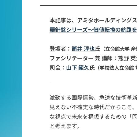
本記事は、アミタホールディング
羅針盤シリーズ～価値転換の航路を
登壇者：
筒井 淳也
氏
（立命館大学 産
ファシリテーター 兼 講師：熊野 英
司会：
山下 範久
氏
（学校法人立命館 
激動する国際情勢、急速な技術革新
見えない不確実な時代だからこそ
な視点で未来を構想するための「
と考えます。