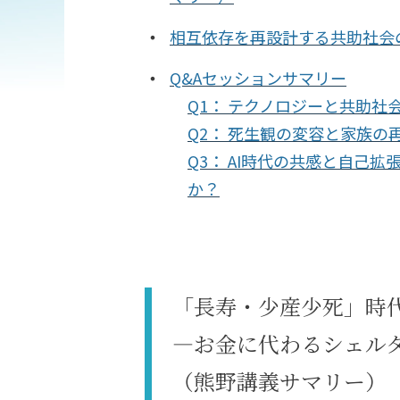
相互依存を再設計する共助社会
Q&Aセッションサマリー
Q1： テクノロジーと共助社
Q2： 死生観の変容と家族の
Q3： AI時代の共感と自己
か？
「長寿・少産少死」時
―お金に代わるシェル
（熊野講義サマリー）