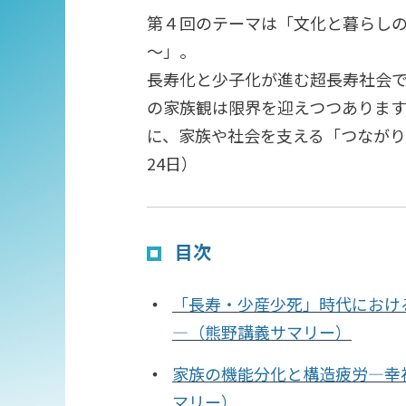
第４回のテーマは「文化と暮らし
～」。
長寿化と少子化が進む超長寿社会
の家族観は限界を迎えつつありま
に、家族や社会を支える「つなが
24
日）
目次
「長寿・少産少死」時代におけ
―（熊野講義サマリー）
家族の機能分化と構造疲労―幸
マリー）