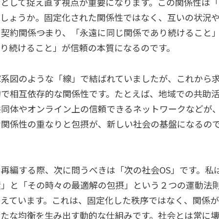
」として捉え直す視点が重要になります。この関係性は
でしょうか。固定化された関係性ではなく、互いの状況
契約関係――つまり、「永遠に同じ関係であり続けること
がり続けること」が信頼の本質になるのです。
家系図のような「線」で結ばれていましたが、これから
的で相互依存的な関係性です。たとえば、地域での共助
共同体やオンライン上の信頼できるネットワークなどが
な関係性の重なりと包摂が、新しい社会の基盤になるの
再編する際、次に問うべきは「次の社会OS」です。私
環」と「その時々の最適解の包摂」という２つの運動法
考えています。これは、固定化した秩序ではなく、関係
新たな均衡を生み出す動的な仕組みです。社会とは常に