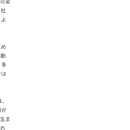
「可変
や社
」よ
求め
活動
、多
では
は、
則が
が生ま
壊れ