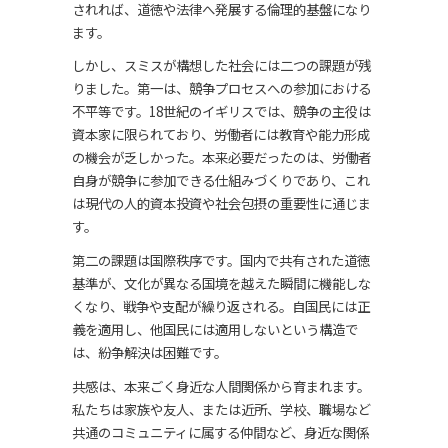
されれば、道徳や法律へ発展する倫理的基盤になり
ます。
しかし、スミスが構想した社会には二つの課題が残
りました。第一は、競争プロセスへの参加における
不平等です。18世紀のイギリスでは、競争の主役は
資本家に限られており、労働者には教育や能力形成
の機会が乏しかった。本来必要だったのは、労働者
自身が競争に参加できる仕組みづくりであり、これ
は現代の人的資本投資や社会包摂の重要性に通じま
す。
第二の課題は国際秩序です。国内で共有された道徳
基準が、文化が異なる国境を越えた瞬間に機能しな
くなり、戦争や支配が繰り返される。自国民には正
義を適用し、他国民には適用しないという構造で
は、紛争解決は困難です。
共感は、本来ごく身近な人間関係から育まれます。
私たちは家族や友人、または近所、学校、職場など
共通のコミュニティに属する仲間など、身近な関係