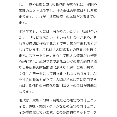
し、共感や信頼に基づく関係性が広がれば、説明や
管理のコストは低下し、社会全体の効率はむしろ高
まります。これが「共感経済」の本質だと考えてい
ます。
脳科学でも、人には「分かり合いたい」「助け合い
たい」「役に立ちたい」といった社会性があり、そ
れらが適切に作動することで充足感が生まれると言
われています。これは「人間拡張」の感覚とも通じ
ます。スマートフォンを介して膨大な情報が行き交
う現代では、心理学者であるユングの集合的無意識
や大乗仏教の阿頼耶識（あらやしき）に近い形で、
関係性がデータとして可視化されつつあります。AI
を社会的装置と見立て、人間が意思決定に活用でき
れば、関係性の最適化や取引コストの低減が可能に
なります。
現代は、家族・地域・会社などの現実のコミュニテ
ィと、趣味・思想・ゲームなどの仮想のコミュニテ
ィが重層化しています。この多層的なネットワーク