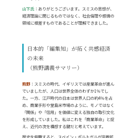
山下氏
：ありがとうございます。スミスの思想が、
経済理論に閉じるものではなく、社会倫理や感情の
領域に根差すものであることが理解できました。
日本的「編集知」が拓く共感経済
の未来
（熊野講義サマリー）
熊野
：スミスの時代、イギリスでは産業革命が進ん
でいましたが、人口は世界全体のわずか1％でし
た。一方、江戸時代の日本は世界人口の約4％を占
め、商業手形や堂島米市場のように、モノではなく
「関係」や「信用」を価値に変える独自の取引文化
を形成していました。私はこれを「商業革命」と捉
え、近代の次を構想する鍵だと考えています。
歴史を俯瞰すると、スペイン・ポルトガルが宗教拡