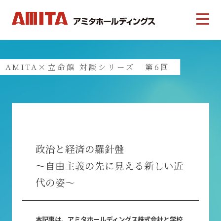
AMITA×立命館 対談シリーズ 第6回
政治と経済の羅針盤
～自由主義の先に見える新しい近
代の姿～
本記事は、アミタホールディングス株式会社と学校