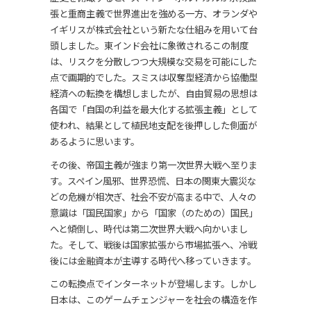
張と重商主義で世界進出を強める一方、オランダや
イギリスが株式会社という新たな仕組みを用いて台
頭しました。東インド会社に象徴されるこの制度
は、リスクを分散しつつ大規模な交易を可能にした
点で画期的でした。スミスは収奪型経済から協働型
経済への転換を構想しましたが、自由貿易の思想は
各国で「自国の利益を最大化する拡張主義」として
使われ、結果として植民地支配を後押しした側面が
あるように思います。
その後、帝国主義が強まり第一次世界大戦へ至りま
す。スペイン風邪、世界恐慌、日本の関東大震災な
どの危機が相次ぎ、社会不安が高まる中で、人々の
意識は「国民国家」から「国家（のための）国民」
へと傾倒し、時代は第二次世界大戦へ向かいまし
た。そして、戦後は国家拡張から市場拡張へ、冷戦
後には金融資本が主導する時代へ移っていきます。
この転換点でインターネットが登場します。しかし
日本は、このゲームチェンジャーを社会の構造を作