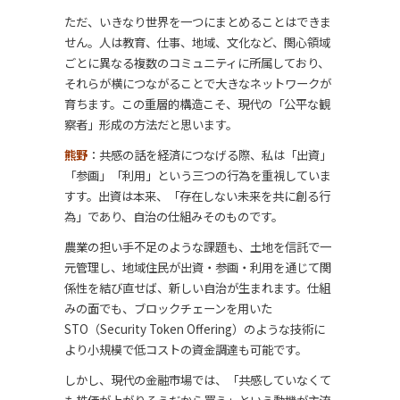
ただ、いきなり世界を一つにまとめることはできま
せん。人は教育、仕事、地域、文化など、関心領域
ごとに異なる複数のコミュニティに所属しており、
それらが横につながることで大きなネットワークが
育ちます。この重層的構造こそ、現代の「公平な観
察者」形成の方法だと思います。
熊野
：共感の話を経済につなげる際、私は「出資」
「参画」「利用」という三つの行為を重視していま
すす。出資は本来、「存在しない未来を共に創る行
為」であり、自治の仕組みそのものです。
農業の担い手不足のような課題も、土地を信託で一
元管理し、地域住民が出資・参画・利用を通じて関
係性を結び直せば、新しい自治が生まれます。仕組
みの面でも、ブロックチェーンを用いた
STO（Security Token Offering）のような技術に
より小規模で低コストの資金調達も可能です。
しかし、現代の金融市場では、「共感していなくて
も株価が上がりそうだから買う」という動機が主流