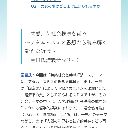
Q2： 共感の輪はどこまで広げられるのか？
「共感」が社会秩序を創る
～アダム・スミス思想から読み解く
新たな近代～
（堂目氏講義サマリー）
堂目氏
：今回は「共感社会と共感経済」をテーマ
に、アダム・スミスの思想を再検討します。一般に
は『国富論』によって市場メカニズムを理論化した
「経済学の父」として知られるスミスですが、その
研究テーマの中心は、人間理解と社会秩序の成立条
件にかかる哲学的探究にあります。『道徳感情論』
（1759）と『国富論』（1776）は、一見別のテーマ
ながら、実は「人間の利己心と社会的共存をどう両
立させるか」という問題意識で結ばれています。