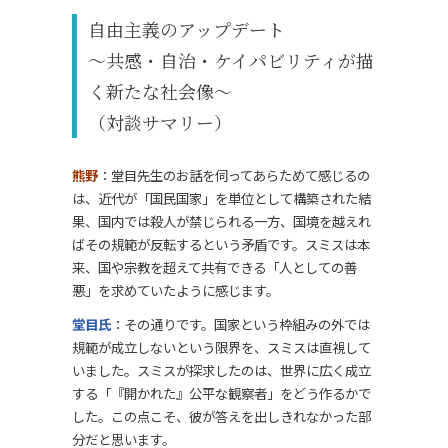
自由主義のアップデート
～共感・自治・ケイパビリティが描
く新たな社会像～
（対談サマリー）
熊野
：堂目先生のお話を伺ってあらためて感じるの
は、近代が「国民国家」を単位として構築された結
果、国内では殺人が禁じられる一方、国境を越えれ
ばその規範が反転するという矛盾です。スミスは本
来、国や宗教を超えて共有できる「人としての善
悪」を求めていたように感じます。
堂目氏
：その通りです。国家という枠組みの外では
規範が成立しないという限界を、スミスは直視して
いました。スミスが探求したのは、世界に広く成立
する「『開かれた』公平な観察者」をどう作るかで
した。この点こそ、彼が答えを出しきれなかった部
分だと思います。