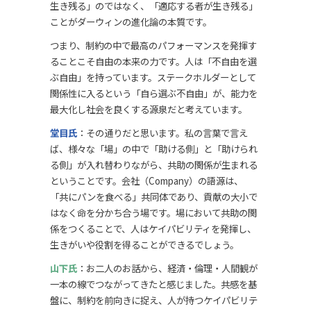
生き残る」のではなく、「適応する者が生き残る」
ことがダーウィンの進化論の本質です。
つまり、制約の中で最高のパフォーマンスを発揮す
ることこそ自由の本来の力です。人は「不自由を選
ぶ自由」を持っています。ステークホルダーとして
関係性に入るという「自ら選ぶ不自由」が、能力を
最大化し社会を良くする源泉だと考えています。
堂目氏
：その通りだと思います。私の言葉で言え
ば、様々な「場」の中で「助ける側」と「助けられ
る側」が入れ替わりながら、共助の関係が生まれる
ということです。会社（Company）の語源は、
「共にパンを食べる」共同体であり、貢献の大小で
はなく命を分かち合う場です。場において共助の関
係をつくることで、人はケイパビリティを発揮し、
生きがいや役割を得ることができるでしょう。
山下氏
：お二人のお話から、経済・倫理・人間観が
一本の線でつながってきたと感じました。共感を基
盤に、制約を前向きに捉え、人が持つケイパビリテ