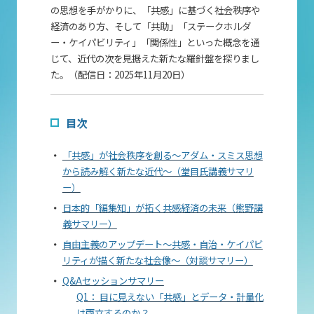
の思想を手がかりに、「共感」に基づく社会秩序や
経済のあり方、そして「共助」「ステークホルダ
ー・ケイパビリティ」「関係性」といった概念を通
じて、近代の次を見据えた新たな羅針盤を探りまし
た。（配信日：
2025
年
11
月
20
日）
目次
「共感」が社会秩序を創る～アダム・スミス思想
から読み解く新たな近代～（堂目氏講義サマリ
ー）
日本的「編集知」が拓く共感経済の未来（熊野講
義サマリー）
自由主義のアップデート～共感・自治・ケイパビ
リティが描く新たな社会像～（対談サマリー）
Q&Aセッションサマリー
Q1： 目に見えない「共感」とデータ・計量化
は両立するのか？