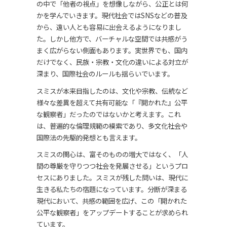
の中で「他者の視点」を想像しながら、公正とは何
かを学んでいきます。現代社会ではSNSなどの普及
から、遠い人とも容易に出会えるようになりまし
た。しかし他方で、バーチャルな空間では共感がう
まく広がらない側面もあります。実世界でも、国内
だけでなく、民族・宗教・文化の違いによる対立が
深まり、国際社会のルールも揺らいでいます。
スミスが本来目指したのは、文化や宗教、伝統など
様々な差異を超えて共有可能な「『開かれた』公平
な観察者」だったのではないかと考えます。これ
は、普遍的な倫理規範の模索であり、多文化社会や
国際法の先駆的発想とも言えます。
スミスの関心は、富そのものの増大ではなく、「人
間の尊厳を守りつつ社会を発展させる」というプロ
セスにありました。スミスが残した問いは、現代に
生きる私たちの宿題になっています。分断が深まる
現代において、共感の範囲を広げ、この「開かれた
公平な観察者」をアップデートすることが求められ
ています。