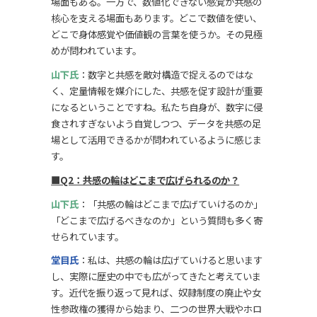
場面もある。一方で、数値化できない感覚が共感の
核心を支える場面もあります。どこで数値を使い、
どこで身体感覚や価値観の言葉を使うか。その見極
めが問われています。
山下氏
：数字と共感を敵対構造で捉えるのではな
く、定量情報を媒介にした、共感を促す設計が重要
になるということですね。私たち自身が、数字に侵
食されすぎないよう自覚しつつ、データを共感の足
場として活用できるかが問われているように感じま
す。
■Q2：共感の輪はどこまで広げられるのか？
山下氏
：「共感の輪はどこまで広げていけるのか」
「どこまで広げるべきなのか」という質問も多く寄
せられています。
堂目氏
：私は、共感の輪は広げていけると思います
し、実際に歴史の中でも広がってきたと考えていま
す。近代を振り返って見れば、奴隷制度の廃止や女
性参政権の獲得から始まり、二つの世界大戦やホロ