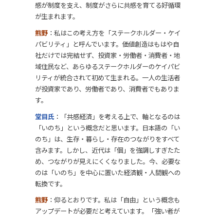
感が制度を支え、制度がさらに共感を育てる好循環
が生まれます。
熊野
：私はこの考え方を「ステークホルダー・ケイ
パビリティ」と呼んでいます。価値創造はもはや自
社だけでは完結せず、投資家・労働者・消費者・地
域住民など、あらゆるステークホルダーのケイパビ
リティが統合されて初めて生まれる。一人の生活者
が投資家であり、労働者であり、消費者でもありま
す。
堂目氏
：「共感経済」を考える上で、軸となるのは
「いのち」という概念だと思います。日本語の「い
のち」は、生存・暮らし・存在のつながりをすべて
含みます。しかし、近代は「個」を強調しすぎたた
め、つながりが見えにくくなりました。今、必要な
のは「いのち」を中心に置いた経済観・人間観への
転換です。
熊野
：仰るとおりです。私は「自由」という概念も
アップデートが必要だと考えています。「強い者が