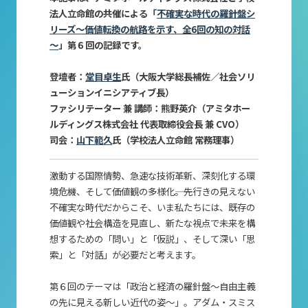
法人立命館の共催による「
不確実な時代の羅針盤シ
リーズ～価値転換の航路を示す、全6回の知の対話
～
」第６回の記録です。
登壇者：
堂目卓生
氏（大阪大学総長補佐／社会ソリ
ューションイニシアティブ長）
ファシリテーター 兼 講師：熊野英介（アミタホー
ルディングス株式会社 代表取締役会長 兼 CVO）
司会：
山下範久
氏（学校法人立命館 常務理事）
激動する国際情勢、急速な技術革新、深刻化する環
境危機、そして価値観の多様化――。先行きの見えない
不確実な時代だからこそ、いま私たちには、既存の
価値観や社会構造を見直し、新たな視点で未来を構
想するための「問い」と「仮説」、そして深い「思
索」と「対話」が必要だと考えます。
第６回のテーマは「政治と経済の羅針盤～自由主義
の先に見える新しい近代の姿～」。アダム・スミス