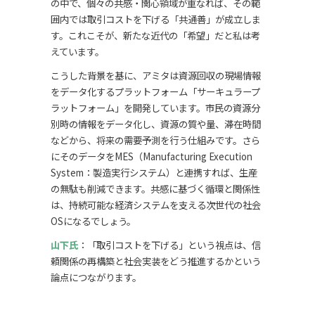
の中で、個々の共感・関心領域が重なれば、その範
囲内では取引コストを下げる「共通善」が成立しま
す。これこそが、新たな近代の「希望」だと私は考
えています。
こうした背景を基に、アミタは資源回収の現場情報
をデータ化するプラットフォーム「サーキュラープ
ラットフォーム」を開発しています。市民の資源分
別時の情報をデータ化し、資源の質や量、滞在時間
などから、将来の需要予測を行う仕組みです。さら
にそのデータをMES（Manufacturing Execution
System：製造実行システム）と連携すれば、生産
の無駄も削減できます。共感に基づく循環と関係性
は、持続可能な経済システムを支える次世代の社会
OSになるでしょう。
山下氏
：「取引コストを下げる」という視点は、信
頼関係の再構築と社会実装をどう推進するかという
論点につながります。