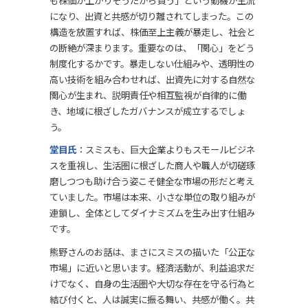
になり、出資と共感が切り離されてしまった。この
構造を放置すれば、株価至上主義が暴走し、社会と
の断絶が深まります。重要なのは、「関心」をどう
制度化するかです。暴走しない仕組みや、透明性の
高い技術を組み合わせれば、出資先に対する自然な
関心が生まれ、説明責任や相互監視が自律的に働
き、地域に根ざしたガバナンスが成立するでしょ
う。
堂目氏
：スミスも、巨大企業よりもスモールビジネ
スを重視し、生活圏に根ざした商人や職人が切磋琢
磨しつつも助け合う姿こそ健全な市場の形だと考え
ていました。市場は本来、小さな単位の取り組みが
連鎖し、全体としてダイナミズムを生み出す仕組み
です。
熊野さんのお話は、まさにスミスの描いた「公正な
市場」に近いと思います。経済活動が、利益追求だ
けでなく、自身の生活圏や大切な存在を守る行為と
結び付くと、人は誠実に振る舞い、共感が働く。共