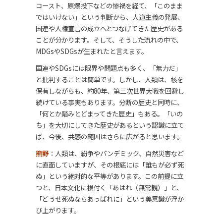
コースト、原爆投下などの惨禍を経て、「このまま
ではいけない」という判断から、人道主義の発展、
国連や人権宣言の成立へとつなげてきた歴史がある
ことが分かります。そして、そうした流れの中で、
MDGsやSDGsが生まれたと言えます。
国連やSDGsには限界や問題点も多く、「無力だ」
と批判することは簡単です。しかし、人類は、核を
保有しながらも、約80年、第三次世界大戦を回避し
続けている事実もあります。分断の歴史と同時に、
「何とか踏みとどまってきた歴史」もある。「いの
ち」を大切にしてきた歴史があるという認識に立て
ば、今後、共感の範囲はさらに広がると思います。
熊野
：人類は、紛争やパンデミック、自然災害など
に直面していますが、その根底には「誰もが必ず死
ぬ」という絶対的な平等があります。この前提に立
つと、日本文化に根付く「あはれ（無常観）」と、
「どうせ死ぬならあっぱれに」という美意識が浮か
び上がります。