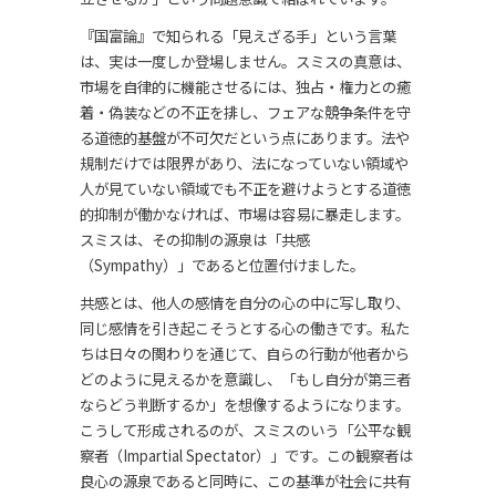
『国富論』で知られる「見えざる手」という言葉
は、実は一度しか登場しません。スミスの真意は、
市場を自律的に機能させるには、独占・権力との癒
着・偽装などの不正を排し、フェアな競争条件を守
る道徳的基盤が不可欠だという点にあります。法や
規制だけでは限界があり、法になっていない領域や
人が見ていない領域でも不正を避けようとする道徳
的抑制が働かなければ、市場は容易に暴走します。
スミスは、その抑制の源泉は「共感
（Sympathy）」であると位置付けました。
共感とは、他人の感情を自分の心の中に写し取り、
同じ感情を引き起こそうとする心の働きです。私た
ちは日々の関わりを通じて、自らの行動が他者から
どのように見えるかを意識し、「もし自分が第三者
ならどう判断するか」を想像するようになります。
こうして形成されるのが、スミスのいう「公平な観
察者（Impartial Spectator）」です。この観察者は
良心の源泉であると同時に、この基準が社会に共有