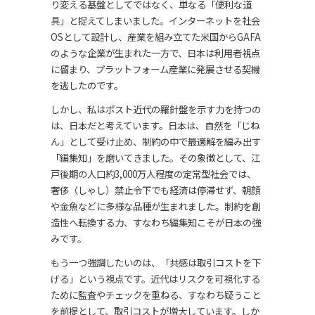
り変える基盤としてではなく、単なる「便利な道
具」と捉えてしまいました。インターネットを社会
OSとして設計し、産業を組み立てた米国からGAFA
のような企業が生まれた一方で、日本は利用者視点
に留まり、プラットフォーム産業に発展させる契機
を逃したのです。
しかし、私はポスト近代の羅針盤を示す力を持つの
は、日本だと考えています。日本は、自然を「じね
ん」として受け止め、制約の中で最適解を編み出す
「編集知」を磨いてきました。その象徴として、江
戸後期の人口約3,000万人程度の定常型社会では、
奢侈（しゃし）禁止令下でも経済は停滞せず、朝顔
や金魚などに多様な品種が生まれました。制約を創
造性へ転換する力、すなわち編集知こそが日本の強
みです。
もう一つ強調したいのは、「共感は取引コストを下
げる」という視点です。近代はリスクを可視化する
ために監査やチェックを重ねる、すなわち疑うこと
を前提として、取引コストが増大しています。しか