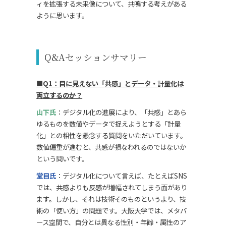
ィを拡張する未来像について、共鳴する考えがある
ように思います。
Q&Aセッションサマリー
■Q1：目に見えない「共感」とデータ・計量化は
両立するのか？
山下氏
：デジタル化の進展により、「共感」とあら
ゆるものを数値やデータで捉えようとする「計量
化」との相性を懸念する質問をいただいています。
数値偏重が進むと、共感が損なわれるのではないか
という問いです。
堂目氏
：デジタル化について言えば、たとえばSNS
では、共感よりも反感が増幅されてしまう面があり
ます。しかし、それは技術そのものというより、技
術の「使い方」の問題です。大阪大学では、メタバ
ース空間で、自分とは異なる性別・年齢・属性のア