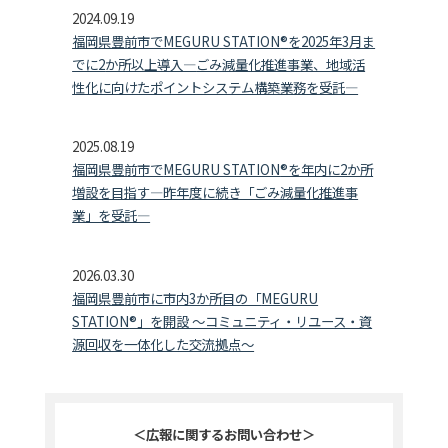
2024.09.19
福岡県豊前市でMEGURU STATION
®
を2025
年3
月ま
でに2
か所以上導入―
ごみ減量化推進事業、地域活
性化に向けたポイントシステム構築業務を受託―
2025.08.19
福岡県豊前市で
MEGURU STATION
®を年内に2か所
増設を目指す―昨年度に続き「ごみ減量化推進事
業」を受託―
2026.03.30
福岡県豊前市に市内3か所目の「
MEGURU
STATION
®」を開設 ～コミュニティ・リユース・資
源回収を一体化した交流拠点～
＜広報に関するお問い合わせ＞