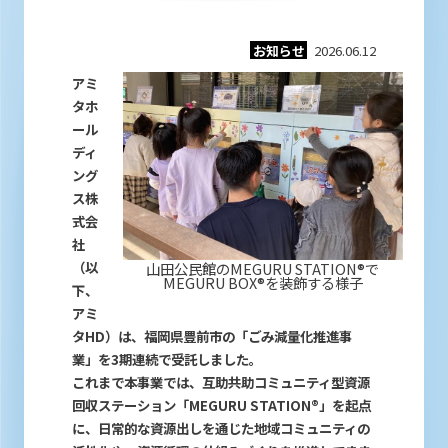
お知らせ
2026.06.12
アミ
タホ
ール
ディ
ング
ス株
式会
社
（以
山田公民館の
MEGURU STATION
®で
MEGURU BOX
®を装飾する様子
下、
アミ
タ
HD
）は、福岡県豊前市の「ごみ減量化推進事
業」を3期連続で受託しました。
これまで本事業では、互助共助コミュニティ型資源
回収ステーション「
MEGURU STATION
®」を起点
に、日常的な資源出しを通じた地域コミュニティの