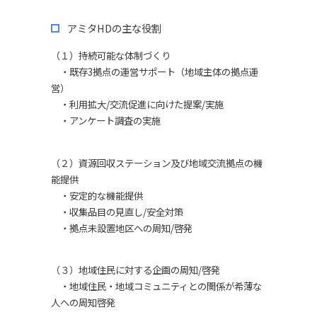
アミタ
HD
の主な役割
（１）持続可能な体制づくり
・既存3拠点の運営サポート（地域主体の拠点運
営）
・利用拡大/交流促進に向けた提案/実施
・アンケート調査の実施
（２）資源回収ステーション及び地域交流拠点の機
能提供
・安定的な機能提供
・収集品目の見直し/安全対策
・拠点未設置地区への周知/啓発
（３）地域住民に対する企画の周知/啓発
・地域住民・地域コミュニティとの関係が希薄な
人への周知啓発