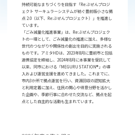
持続可能なまちづくりを目指す「
Re
:ぶぜんプロジ
ェクト サーキュラーシステムが紡ぐ豊前版小さな拠
点 2.0（以下、
Re
:ぶぜんプロジェクト）」を推進し
ています。
「ごみ減量化推進事業」は、
Re
:ぶぜんプロジェク
トの一環として、ごみ減量化の推進に加え、多様な
世代のつながりや関係性の創出を目的に実施される
ものです。アミタ
HD
は、2023年8月に豊前市と包括
連携協定を締結し、2024年8月に本事業を受託して
以来、同市における「
MEGURU STATION
®」の導
入および運営支援を進めてきました。これまでに、
市内3か所で拠点運営を行い、資源回収の認知拡大
と利用定着に加え、住民の関心や得意分野を活かし
た企画や、季節行事に合わせた交流など、拠点を起
点とした自主的な活動も生まれています。