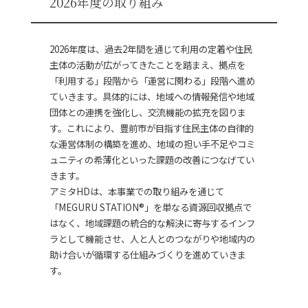
2026年度の取り組み
2026年度は、過去2年間を通じて利用の定着や住民
主体の活動が広がってきたことを踏まえ、拠点を
「利用する」段階から「運営に関わる」段階へ進め
ていきます。具体的には、地域への情報発信や地域
団体との連携を強化し、交流機能の拡充を図りま
す。これにより、豊前市が目指す住民主体の自律的
な運営体制の構築を進め、地域の担い手不足やコミ
ュニティの希薄化といった課題の改善につなげてい
きます。
アミタ
HD
は、本事業での取り組みを通じて
「
MEGURU STATION
®」を単なる資源回収拠点で
はなく、地域課題の統合的な解決に寄与するインフ
ラとして機能させ、人と人とのつながりや地域内の
助け合いが循環する仕組みづくりを進めていきま
す。